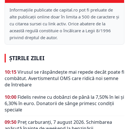
Informațiile publicate de capital.ro pot fi preluate de
alte publicații online doar în limita a 500 de caractere și
cu citarea sursei cu link activ. Orice abatere de la
această regulă constituie o încălcare a Legii 8/1996
privind dreptul de autor.
ȘTIRILE ZILEI
10:15
Virusul se răspândește mai repede decât poate fi
combătut. Avertismentul OMS care ridică noi semne
de întrebare
10:00
Fidelis revine cu dobânzi de până la 7,50% în lei și
6,30% în euro. Donatorii de sânge primesc condiții
speciale
09:50
Preț carburanți, 7 august 2026. Schimbarea
apărută înainte de weekend la benzinării