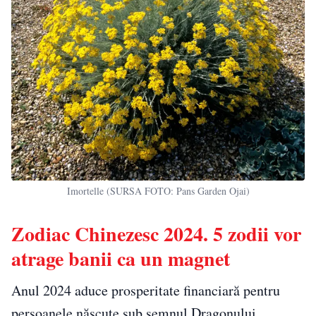
Imortelle (SURSA FOTO: Pans Garden Ojai)
Zodiac Chinezesc 2024. 5 zodii vor
atrage banii ca un magnet
Anul 2024 aduce prosperitate financiară pentru
persoanele născute sub semnul Dragonului,