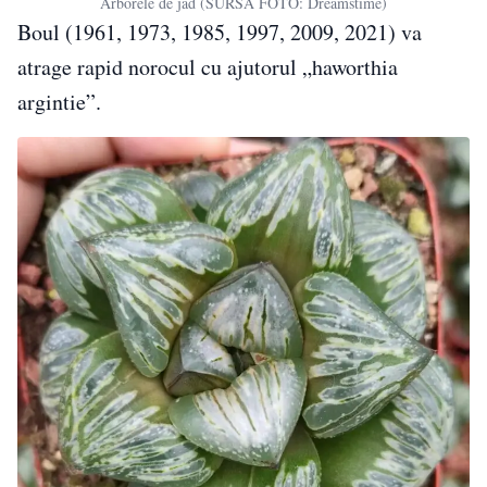
Arborele de jad (SURSA FOTO: Dreamstime)
Boul (1961, 1973, 1985, 1997, 2009, 2021) va
atrage rapid norocul cu ajutorul „haworthia
argintie”.