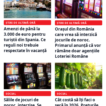
ȘTIRI DE ULTIMĂ ORĂ
ȘTIRI DE ULTIMĂ ORĂ
Amenzi de până la
Orașul din România
3.000 de euro pentru
care vrea să interzică
turiștii din Spania. Ce
jocurile de noroc.
reguli noi trebuie
Primarul anunță că vor
respectate în vacanță
rămâne doar agențiile
Loteriei Române
SOCIAL
SOCIAL
Sălile de jocuri de
Cât costă să îți faci o
noroc, interzise. Se
seră în 2026. Prețurile