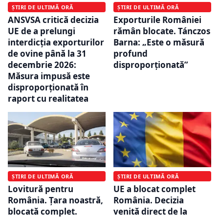
ȘTIRI DE ULTIMĂ ORĂ
ȘTIRI DE ULTIMĂ ORĂ
ANSVSA critică decizia
Exporturile României
UE de a prelungi
rămân blocate. Tánczos
interdicția exporturilor
Barna: „Este o măsură
de ovine până la 31
profund
decembrie 2026:
disproporționată”
Măsura impusă este
disproporţionată în
raport cu realitatea
ȘTIRI DE ULTIMĂ ORĂ
ȘTIRI DE ULTIMĂ ORĂ
Lovitură pentru
UE a blocat complet
România. Țara noastră,
România. Decizia
blocată complet.
venită direct de la