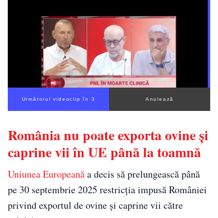
Următorul videoclip în 2
Anulează
România nu poate exporta ovine și
caprine vii în UE până la toamnă
Uniunea Europeană
a decis să prelungească până
pe 30 septembrie 2025 restricția impusă României
privind exportul de ovine și caprine vii către