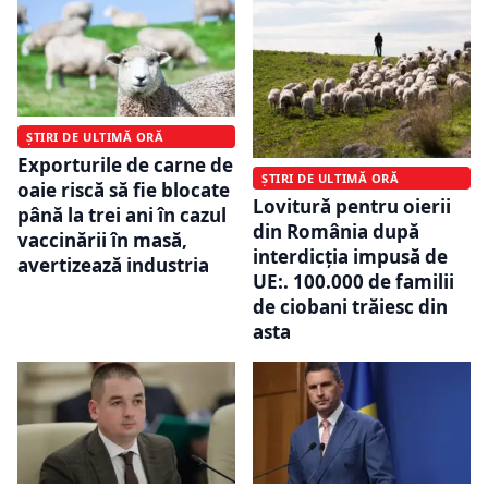
ȘTIRI DE ULTIMĂ ORĂ
Exporturile de carne de
ȘTIRI DE ULTIMĂ ORĂ
oaie riscă să fie blocate
Lovitură pentru oierii
până la trei ani în cazul
din România după
vaccinării în masă,
interdicția impusă de
avertizează industria
UE:. 100.000 de familii
de ciobani trăiesc din
asta