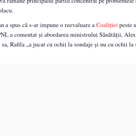
 va rămâne principalul partid concentrat pe problemele 
olacu.
n a spus că s-ar impune o reevaluare a
Coaliţiei
peste u
PNL a comentat și abordarea ministrului Sănătăţii, Ale
a sa, Rafila „a jucat cu ochii la sondaje şi nu cu ochii la