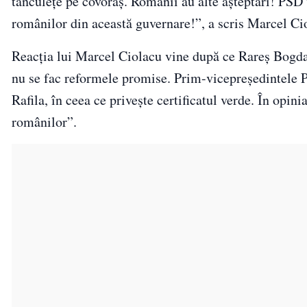
tănculețe pe covoraș. Românii au alte așteptări! PSD
românilor din această guvernare!”, a scris Marcel Ci
Reacția lui Marcel Ciolacu vine după ce Rareș Bogda
nu se fac reformele promise. Prim-vicepreşedintele 
Rafila, în ceea ce privește certificatul verde. În opini
românilor”.