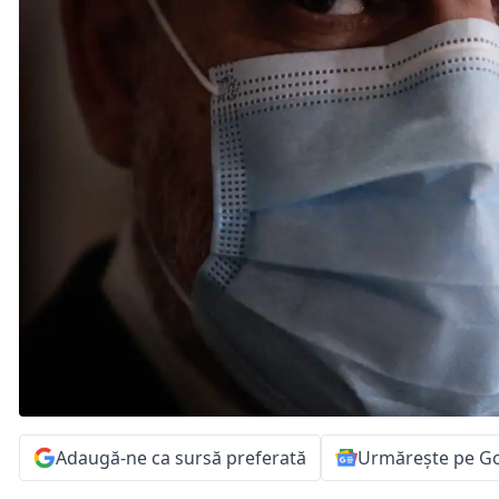
Adaugă-ne ca sursă preferată
Urmărește pe G