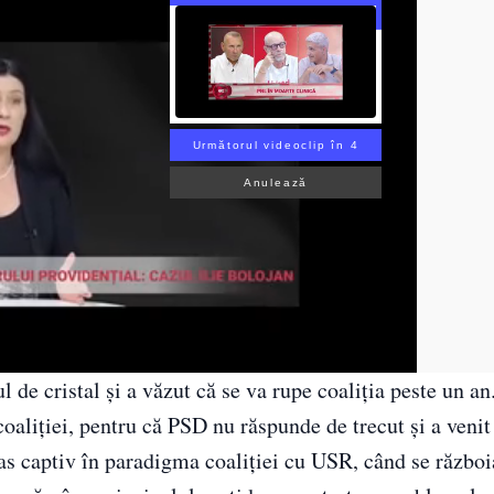
Următorul videoclip în 3
Anulează
l de cristal și a văzut că se va rupe coaliția peste un an.
aliției, pentru că PSD nu răspunde de trecut și a venit
s captiv în paradigma coaliției cu USR, când se război