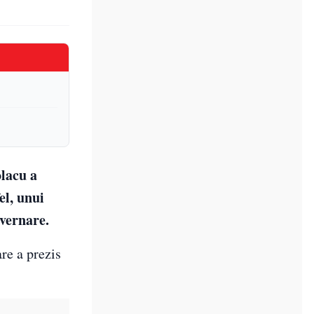
lacu a
el, unui
uvernare.
are a prezis