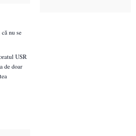
 că nu se
toratul USR
ra de doar
tea