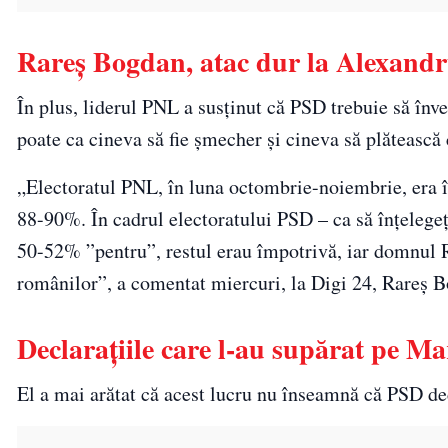
Rareș Bogdan, atac dur la Alexandr
În plus, liderul PNL a susținut că PSD trebuie să înv
poate ca cineva să fie şmecher şi cineva să plătească 
„Electoratul PNL, în luna octombrie-noiembrie, era î
88-90%. În cadrul electoratului PSD – ca să înţelegeţi 
50-52% ”pentru”, restul erau împotrivă, iar domnul Ra
românilor”, a comentat miercuri, la Digi 24, Rareş 
Declarațiile care l-au supărat pe Ma
El a mai arătat că acest lucru nu înseamnă că PSD dec