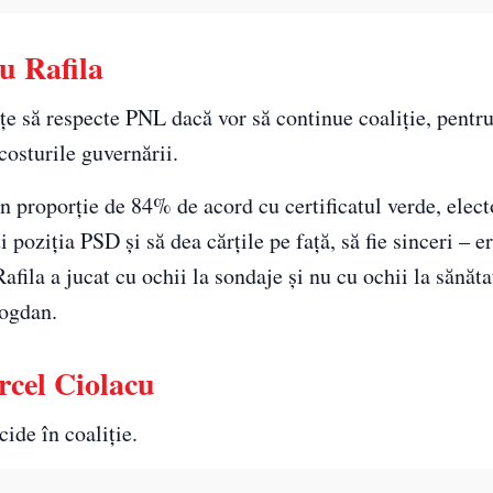
u Rafila
eţe să respecte PNL dacă vor să continue coaliţie, pentru
costurile guvernării.
n proporţie de 84% de acord cu certificatul verde, elec
poziţia PSD şi să dea cărţile pe faţă, să fie sinceri – e
fila a jucat cu ochii la sondaje şi nu cu ochii la sănăta
Bogdan.
rcel Ciolacu
ide în coaliţie.