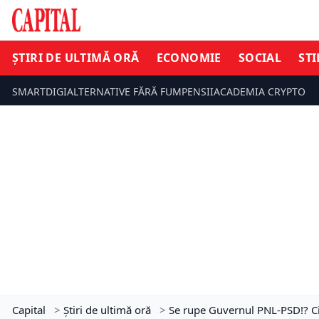
ȘTIRI DE ULTIMĂ ORĂ
ECONOMIE
SOCIAL
STI
SMARTDIGI
ALTERNATIVE FĂRĂ FUM
PENSII
ACADEMIA CRYPTO
Capital
>
Știri de ultimă oră
>
Se rupe Guvernul PNL-PSD!? C