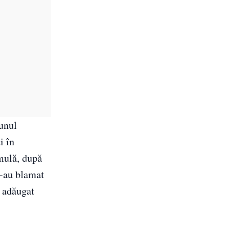
 unul
i în
mulă, după
e-au blamat
a adăugat