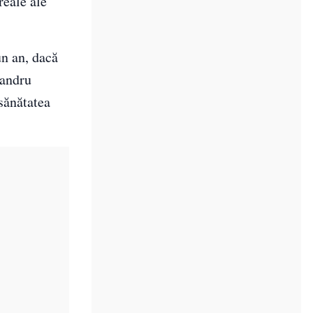
reale ale
n an, dacă
xandru
 sănătatea