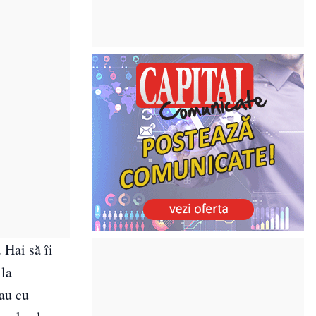
 Hai să îi
 la
au cu