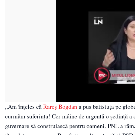
„Am înțeles că
Rareș Bogdan
a pus batistuța pe globu
curmăm suferința! Cer mâine de urgență o ședință a co
guvernare să construiască pentru oameni. PNL a răma