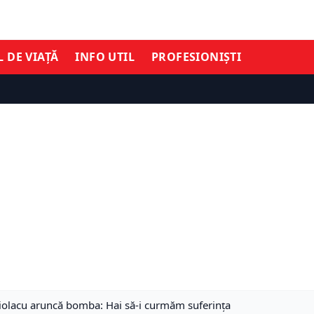
L DE VIAȚĂ
INFO UTIL
PROFESIONIȘTI
iolacu aruncă bomba: Hai să-i curmăm suferința