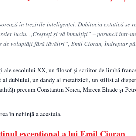
orează în trezirile inteligenţei. Dobitocia extatică se r
reier luciu. „Creşteţi şi vă înmulţiţi” – poruncă într-u
e de voluptăţi fără tăvăliri”, Emil Cioran, Îndreptar p
i ale secolului XX, un filosof și scriitor de limbă franc
al dubiului, un dandy al metafizicii, un stilist al disperă
onalități precum Constantin Noica, Mircea Eliade și Petr
ea în neființă a acestuia.
stinul excepțional a lui Emil Cioran