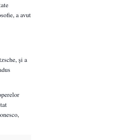
tate
sofie, a avut
zsche, și a
 adus
operelor
tat
Ionesco,