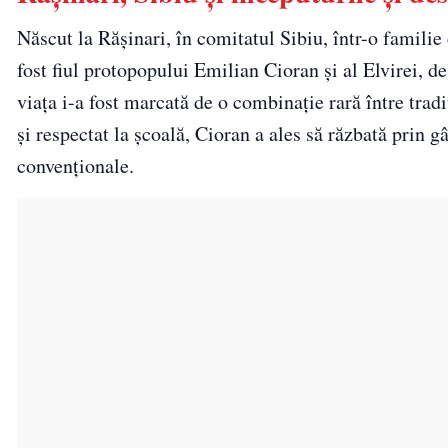
Născut la Rășinari, în comitatul Sibiu, într-o familie
fost fiul protopopului Emilian Cioran și al Elvirei, d
viața i-a fost marcată de o combinație rară între tradiț
și respectat la școală, Cioran a ales să răzbată prin g
convenționale.