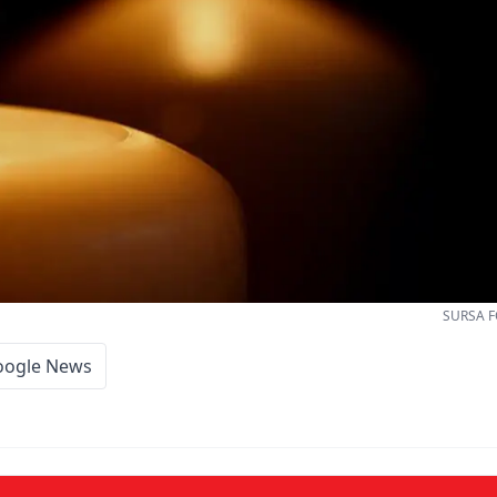
SURSA F
oogle News