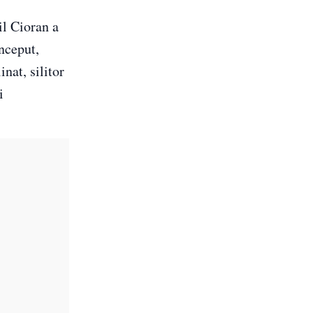
il Cioran a
început,
inat, silitor
i