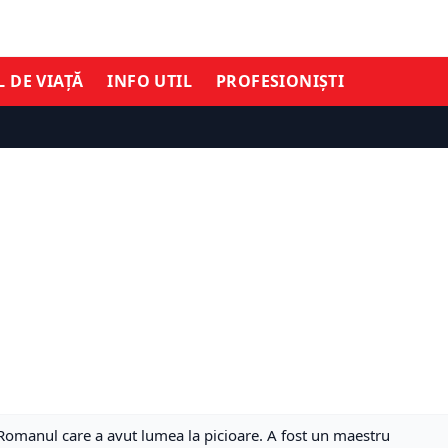
L DE VIAȚĂ
INFO UTIL
PROFESIONIȘTI
Romanul care a avut lumea la picioare. A fost un maestru