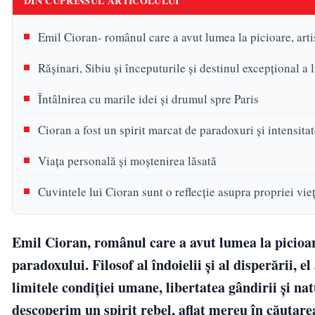
DIN CUPRINSUL ARTICOLULUI
Emil Cioran- românul care a avut lumea la picioare, artis
Rășinari, Sibiu și începuturile și destinul excepțional a
Întâlnirea cu marile idei și drumul spre Paris
Cioran a fost un spirit marcat de paradoxuri și intensita
Viața personală și moștenirea lăsată
Cuvintele lui Cioran sunt o reflecție asupra propriei vieț
Emil Cioran, românul care a avut lumea la picioare,
paradoxului. Filosof al îndoielii și al disperării, 
limitele condiției umane, libertatea gândirii și natu
descoperim un spirit rebel, aflat mereu în căutarea