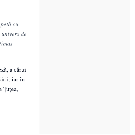
epetă cu
n univers de
ătimaş
eză, a cărui
rii, iar în
e Țuțea,