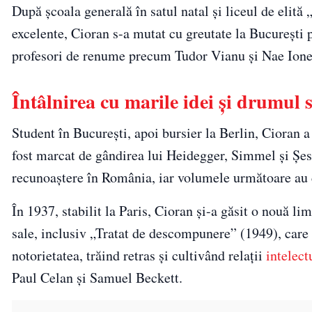
După școala generală în satul natal și liceul de elit
excelente, Cioran s-a mutat cu greutate la București pe
profesori de renume precum Tudor Vianu și Nae Ionescu
Întâlnirea cu marile idei și drumul 
Student în București, apoi bursier la Berlin, Cioran 
fost marcat de gândirea lui Heidegger, Simmel și Șest
recunoaștere în România, iar volumele următoare au c
În 1937, stabilit la Paris, Cioran și-a găsit o nouă l
sale, inclusiv „Tratat de descompunere” (1949), care 
notorietatea, trăind retras și cultivând relații
intelect
Paul Celan și Samuel Beckett.