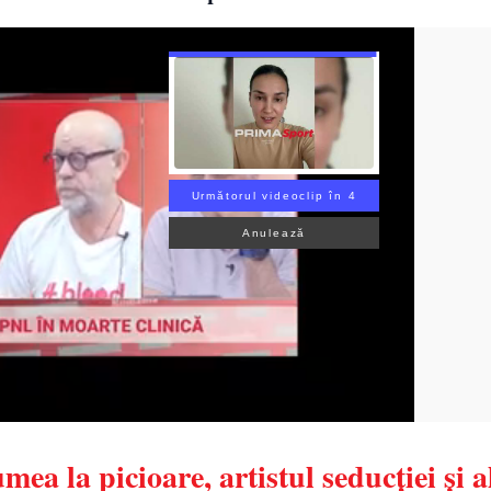
Următorul videoclip în 3
Anulează
a la picioare, artistul seducției și a