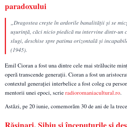
paradoxului
„Dragostea creşte în ardorile banalităţii şi se micş
uşurinţă, căci nicio piedică nu intervine dintr-un c
slugi, deschise spre patima orizontală şi incapabil
(1945).
Emil Cioran a fost una dintre cele mai strălucite minț
operă transcende generații. Cioran a fost un aristocrat 
contextul generației interbelice a fost coleg cu pers
mentorii unei epoci, scrie
radioromaniacultural.ro
.
Astăzi, pe 20 iunie, comemorăm 30 de ani de la trecer
Rășinari, Sibiu și începuturile și de