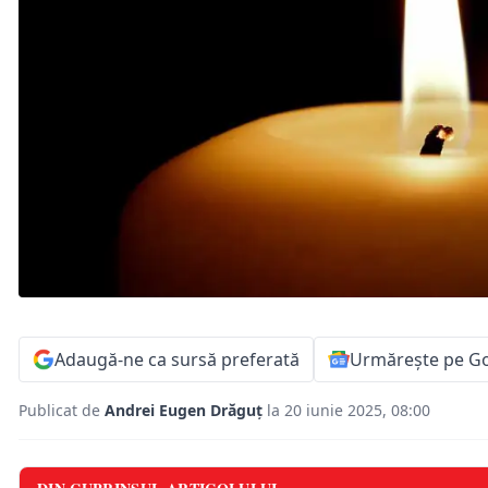
Adaugă-ne ca sursă preferată
Urmărește pe G
Publicat de
Andrei Eugen Drăguț
la 20 iunie 2025, 08:00