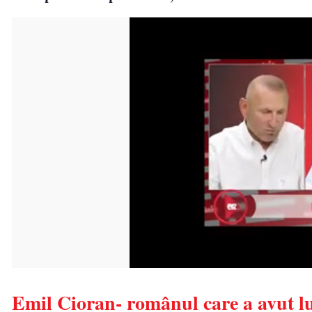
Emil Cioran- românul care a avut lume