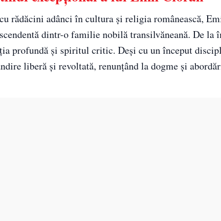
 cu rădăcini adânci în cultura și religia românească, Em
escendentă dintr-o familie nobilă transilvăneană. De la 
ia profundă și spiritul critic. Deși cu un început discipl
ândire liberă și revoltată, renunțând la dogme și abordăr