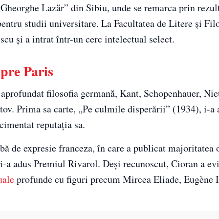
ă „Gheorghe Lazăr” din Sibiu, unde se remarca prin rezul
ntru studii universitare. La Facultatea de Litere și Filo
 și a intrat într-un cerc intelectual select.
spre Paris
a aprofundat filosofia germană, Kant, Schopenhauer, Niet
ov. Prima sa carte, „Pe culmile disperării” (1934), i-a
imentat reputația sa.
imbă de expresie franceza, în care a publicat majoritatea 
i-a adus Premiul Rivarol. Deși recunoscut, Cioran a evi
uale
profunde cu figuri precum Mircea Eliade, Eugène 