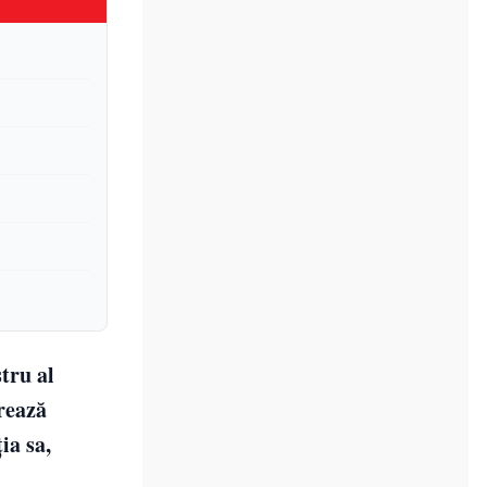
tru al
orează
ia sa,