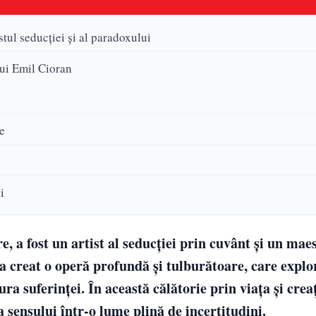
tul seducției și al paradoxului
 lui Emil Cioran
te
i
 a fost un artist al seducției prin cuvânt și un maes
el a creat o operă profundă și tulburătoare, care expl
ra suferinței. În această călătorie prin viața și creaț
 sensului într-o lume plină de incertitudini.