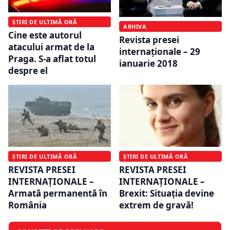
ȘTIRI DE ULTIMĂ ORĂ
ARHIVA
Cine este autorul
Revista presei
atacului armat de la
internaţionale – 29
Praga. S-a aflat totul
ianuarie 2018
despre el
ȘTIRI DE ULTIMĂ ORĂ
ȘTIRI DE ULTIMĂ ORĂ
REVISTA PRESEI
REVISTA PRESEI
INTERNAŢIONALE –
INTERNAŢIONALE –
Armată permanentă în
Brexit: Situaţia devine
România
extrem de gravă!