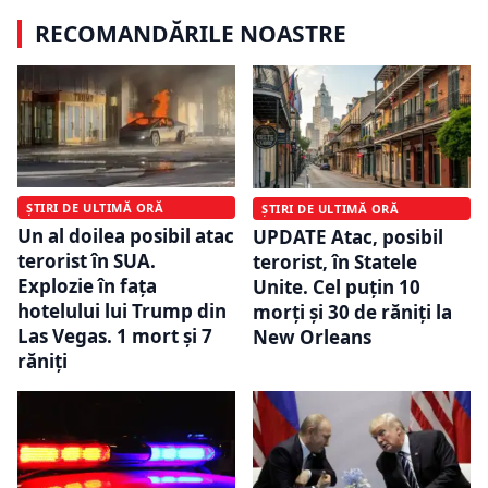
RECOMANDĂRILE NOASTRE
ȘTIRI DE ULTIMĂ ORĂ
ȘTIRI DE ULTIMĂ ORĂ
Un al doilea posibil atac
UPDATE Atac, posibil
terorist în SUA.
terorist, în Statele
Explozie în fața
Unite. Cel puțin 10
hotelului lui Trump din
morți și 30 de răniți la
Las Vegas. 1 mort și 7
New Orleans
răniți