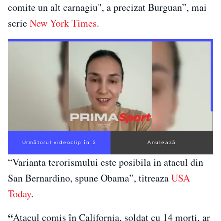
comite un alt carnagiu", a precizat Burguan”, mai
scrie
New York Times
.
Următorul videoclip în 3
Anulează
“Varianta terorismului este posibila in atacul din
San Bernardino, spune Obama”, titreaza
USA
Today
.
“
Atacul comis în California, soldat cu 14 morţi, ar