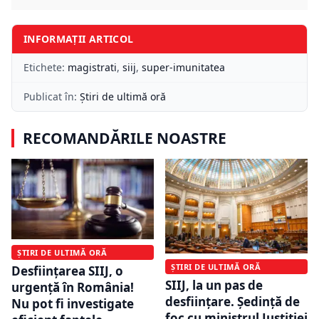
INFORMAȚII ARTICOL
Etichete:
magistrati
,
siij
,
super-imunitatea
Publicat în:
Știri de ultimă oră
RECOMANDĂRILE NOASTRE
ȘTIRI DE ULTIMĂ ORĂ
ȘTIRI DE ULTIMĂ ORĂ
Desființarea SIIJ, o
SIIJ, la un pas de
urgență în România!
desființare. Ședință de
Nu pot fi investigate
foc cu ministrul Justiţiei