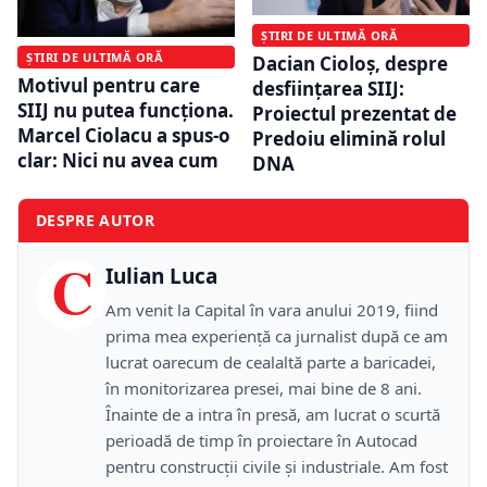
ȘTIRI DE ULTIMĂ ORĂ
ȘTIRI DE ULTIMĂ ORĂ
Dacian Cioloş, despre
Motivul pentru care
desfiinţarea SIIJ:
SIIJ nu putea funcționa.
Proiectul prezentat de
Marcel Ciolacu a spus-o
Predoiu elimină rolul
clar: Nici nu avea cum
DNA
DESPRE AUTOR
C
Iulian Luca
Am venit la Capital în vara anului 2019, fiind
prima mea experiență ca jurnalist după ce am
lucrat oarecum de cealaltă parte a baricadei,
în monitorizarea presei, mai bine de 8 ani.
Înainte de a intra în presă, am lucrat o scurtă
perioadă de timp în proiectare în Autocad
pentru construcții civile și industriale. Am fost