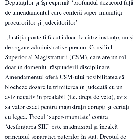
Deputaţilor şi îşi exprimă ‘profundul dezacord faţă
de amendamentul care conferă super-imunităţi
procurorilor şi judecătorilor’.
„Justiţia poate fi făcută doar de către instanţe, nu şi
de organe administrative precum Consiliul
Superior al Magistraturii (CSM), care are un rol
doar în domeniul răspunderii disciplinare.
Amendamentul oferă CSM-ului posibilitatea să
blocheze dosare la trimiterea în judecată cu un
aviz negativ în prealabil (i.e. drept de veto), aviz
salvator exact pentru magistraţii corupţi şi certaţi
cu legea. Trocul ‘super-imunitate’ contra
‘desfiinţarea SIIJ’ este inadmisibil şi încalcă
principiul separaţiei puterilor în stat. Dreptul de