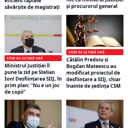
eficient faptele
şi procurorul general
săvârşite de magistraţi
ȘTIRI DE ULTIMĂ ORĂ
ȘTIRI DE ULTIMĂ ORĂ
Cătălin Predoiu și
Ministrul Justiţiei îl
Bogdan Mateescu au
pune la zid pe Stelian
modificat proiectul de
Ion! Desfiinţarea SIIJ, în
desființare a SIIJ, chiar
prim plan: “Nu e un joc
înainte de şedinţa CSM
de copii”