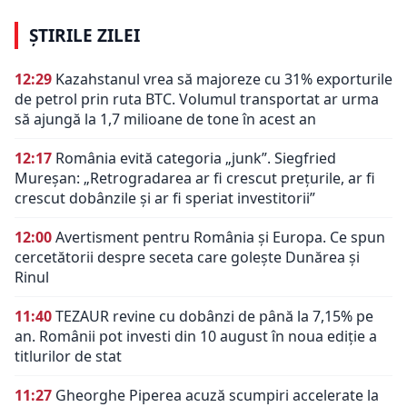
ȘTIRILE ZILEI
12:29
Kazahstanul vrea să majoreze cu 31% exporturile
de petrol prin ruta BTC. Volumul transportat ar urma
să ajungă la 1,7 milioane de tone în acest an
12:17
România evită categoria „junk”. Siegfried
Mureșan: „Retrogradarea ar fi crescut preţurile, ar fi
crescut dobânzile şi ar fi speriat investitorii”
12:00
Avertisment pentru România și Europa. Ce spun
cercetătorii despre seceta care golește Dunărea și
Rinul
11:40
TEZAUR revine cu dobânzi de până la 7,15% pe
an. Românii pot investi din 10 august în noua ediție a
titlurilor de stat
11:27
Gheorghe Piperea acuză scumpiri accelerate la