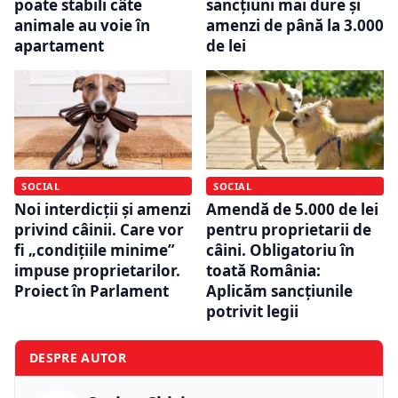
poate stabili câte
sancțiuni mai dure și
animale au voie în
amenzi de până la 3.000
apartament
de lei
SOCIAL
SOCIAL
Noi interdicții și amenzi
Amendă de 5.000 de lei
privind câinii. Care vor
pentru proprietarii de
fi „condițiile minime”
câini. Obligatoriu în
impuse proprietarilor.
toată România:
Proiect în Parlament
Aplicăm sancțiunile
potrivit legii
DESPRE AUTOR