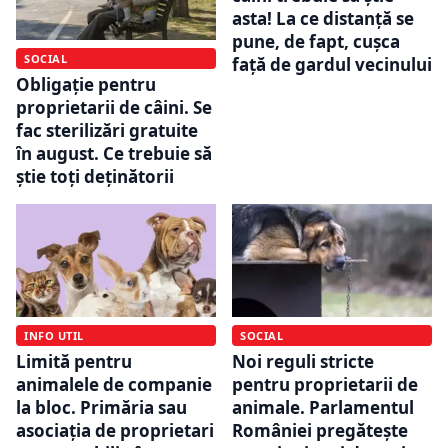
asta! La ce distanță se
pune, de fapt, cușca
SOCIAL
față de gardul vecinului
Obligație pentru
proprietarii de câini. Se
fac sterilizări gratuite
în august. Ce trebuie să
știe toți deținătorii
INFO UTIL
SOCIAL
Limită pentru
Noi reguli stricte
animalele de companie
pentru proprietarii de
la bloc. Primăria sau
animale. Parlamentul
asociația de proprietari
României pregătește