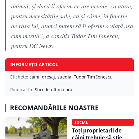
animal, și dacă îi oferim ce are nevoie, ca atare,
pentru necesitățile sale, ca și câine, în funcție
de rasa lui, atunci putem să îi oferim o viață așa
cum merită”, a conchis Tudor Tim Ionescu,
pentru DC News.
INFORMAȚII ARTICOL
Etichete:
caini
,
dresaj
,
suedia
,
Tudor Tim Ionescu
Publicat în:
Știri de ultimă oră
RECOMANDĂRILE NOASTRE
SOCIAL
Toți proprietarii de
câini trebuie să știe