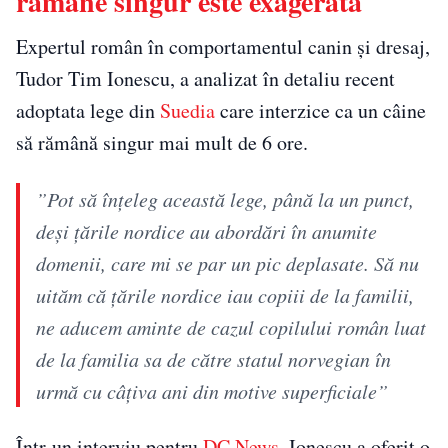
rămâne singur este exagerată
Expertul român în comportamentul canin și dresaj,
Tudor Tim Ionescu, a analizat în detaliu recent
adoptata lege din
Suedia
care interzice ca un câine
să rămână singur mai mult de 6 ore.
”Pot să înțeleg această lege, până la un punct,
deși țările nordice au abordări în anumite
domenii, care mi se par un pic deplasate. Să nu
uităm că țările nordice iau copiii de la familii,
ne aducem aminte de cazul copilului român luat
de la familia sa de către statul norvegian în
urmă cu câțiva ani din motive superficiale”
Într-un interviu pentru
DC News
, Ionescu a oferit o