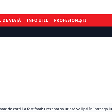
L DE VIAȚĂ
INFO UTIL
PROFESIONIȘTI
tac de cord i-a fost fatal: Prezența sa uriașă va lipsi în întreaga l