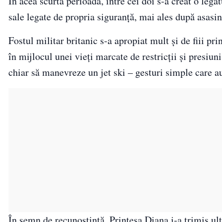
În acea scurtă perioadă, între cei doi s-a creat o legă
sale legate de propria siguranță, mai ales după asasi
Fostul militar britanic s-a apropiat mult și de fiii p
în mijlocul unei vieți marcate de restricții și presiuni
chiar să manevreze un jet ski – gesturi simple care a
În semn de recunoștință, Prințesa Diana i-a trimis ult