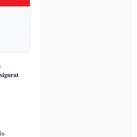
.
asigurat
în