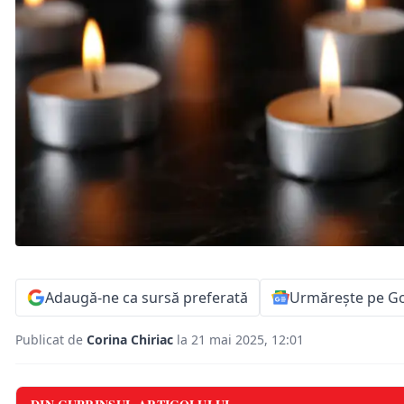
Adaugă-ne ca sursă preferată
Urmărește pe G
Publicat de
Corina Chiriac
la 21 mai 2025, 12:01