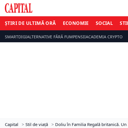
ȘTIRI DE ULTIMĂ ORĂ
ECONOMIE
SOCIAL
STI
SMARTDIGI
ALTERNATIVE FĂRĂ FUM
PENSII
ACADEMIA CRYPTO
Capital
>
Stil de viață
>
Doliu în Familia Regală britanică. Un a