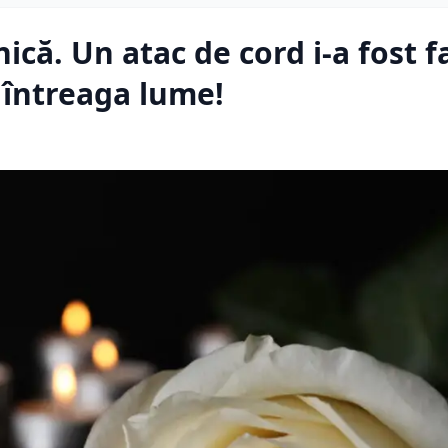
ică. Un atac de cord i-a fost fa
n întreaga lume!