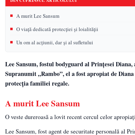
DIN CUPRINSUL ARTICOLULUI
A murit Lee Sansum
O viață dedicată protecției și loialității
Un om al acțiunii, dar și al sufletului
Lee Sansum, fostul bodyguard al Prințesei Diana, a
Supranumit „Rambo”, el a fost apropiat de Diana și
protecția familiei regale.
A murit Lee Sansum
O veste dureroasă a lovit recent cercul celor apropia
Lee Sansum, fost agent de securitate personală al Pr