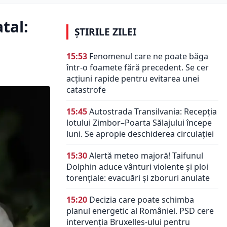
tal:
ȘTIRILE ZILEI
15:53
Fenomenul care ne poate băga
într-o foamete fără precedent. Se cer
acțiuni rapide pentru evitarea unei
catastrofe
15:45
Autostrada Transilvania: Recepția
lotului Zimbor–Poarta Sălajului începe
luni. Se apropie deschiderea circulației
15:30
Alertă meteo majoră! Taifunul
Dolphin aduce vânturi violente și ploi
torențiale: evacuări și zboruri anulate
15:20
Decizia care poate schimba
planul energetic al României. PSD cere
intervenția Bruxelles-ului pentru