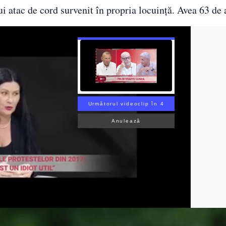
 atac de cord survenit în propria locuință. Avea 63 de 
Următorul videoclip în 3
Anulează