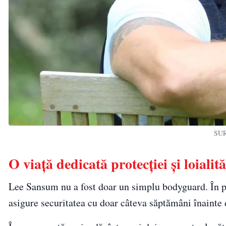
SUR
O viață dedicată protecției și loialită
Lee Sansum nu a fost doar un simplu bodyguard. În p
asigure securitatea cu doar câteva săptămâni înainte d