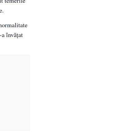
it temerile
e.
 normalitate
-a învățat