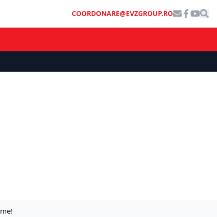
COORDONARE@EVZGROUP.RO
ume!