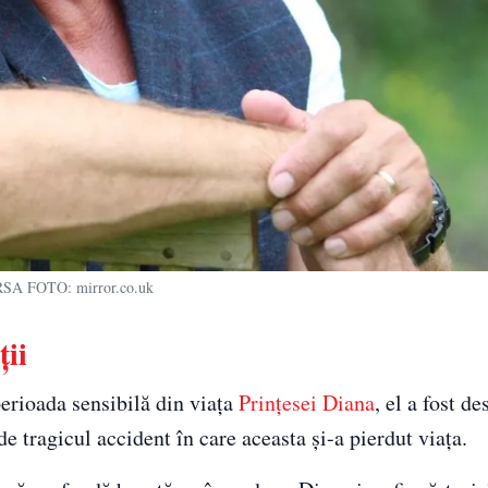
SA FOTO: mirror.co.uk
ții
erioada sensibilă din viața
Prințesei Diana
, el a fost d
e tragicul accident în care aceasta și-a pierdut viața.