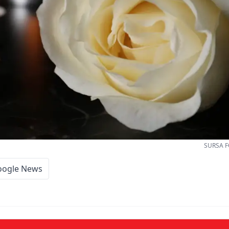
SURSA F
oogle News