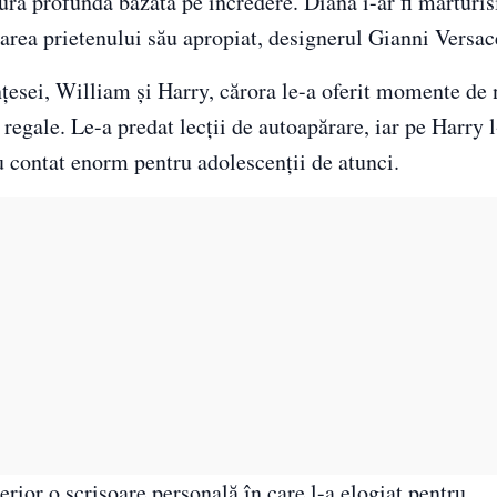
tură profundă bazată pe încredere. Diana i-ar fi mărturis
narea prietenului său apropiat, designerul Gianni Versac
rințesei, William și Harry, cărora le-a oferit momente de
 regale. Le-a predat lecții de autoapărare, iar pe Harry l
u contat enorm pentru adolescenții de atunci.
erior o scrisoare personală în care l-a elogiat pentru