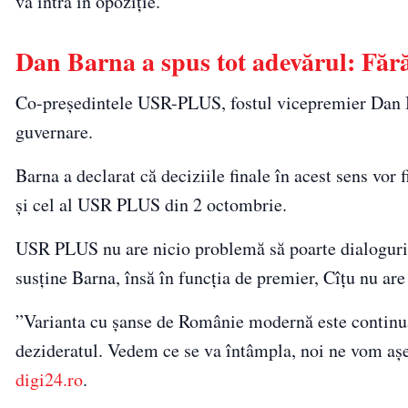
va intra în opoziție.
Dan Barna a spus tot adevărul: Făr
Co-preşedintele USR-PLUS, fostul vicepremier Dan Bar
guvernare.
Barna a declarat că deciziile finale în acest sens vor
și cel al USR PLUS din 2 octombrie.
USR PLUS nu are nicio problemă să poarte dialoguri
susține Barna, însă în funcția de premier, Cîțu nu are
”Varianta cu șanse de Românie modernă este contin
dezideratul. Vedem ce se va întâmpla, noi ne vom așez
digi24.ro
.