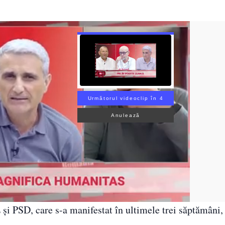
Următorul videoclip în 3
Anulează
L și PSD, care s-a manifestat în ultimele trei săptămâ