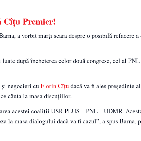
ă Cîțu Premier!
na, a vorbit marți seara despre o posibilă refacere a c
 fi luate după încheierea celor două congrese, cel al PN
 și negocieri cu
Florin Cîțu
dacă va fi ales președinte al 
 ce căuta la masa discuțiilor.
uarea acestei coaliții USR PLUS – PNL – UDMR. Acesta
a la masa dialogului dacă va fi cazul”, a spus Barna, p