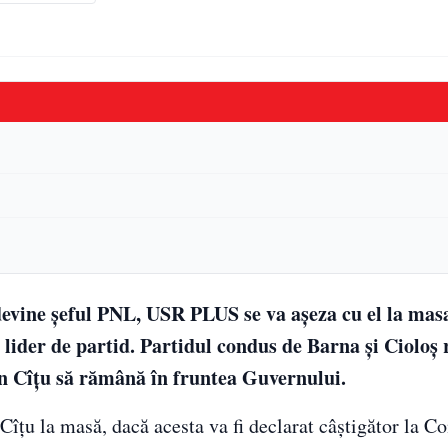
devine șeful PNL, USR PLUS se va așeza cu el la mas
e lider de partid. Partidul condus de Barna și Cioloș 
rin Cîțu să rămână în fruntea Guvernului.
Cîțu la masă, dacă acesta va fi declarat câștigător la C