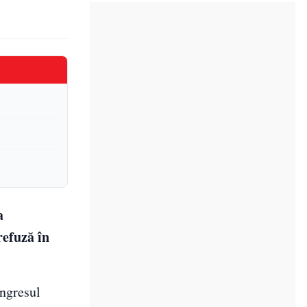
a
refuză în
ongresul