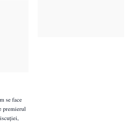
um se face
re premierul
iscuției,