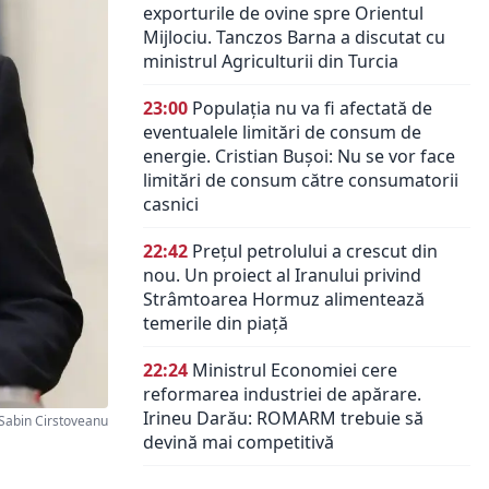
exporturile de ovine spre Orientul
Mijlociu. Tanczos Barna a discutat cu
ministrul Agriculturii din Turcia
23:00
Populația nu va fi afectată de
eventualele limitări de consum de
energie. Cristian Bușoi: Nu se vor face
limitări de consum către consumatorii
casnici
22:42
Prețul petrolului a crescut din
nou. Un proiect al Iranului privind
Strâmtoarea Hormuz alimentează
temerile din piață
22:24
Ministrul Economiei cere
reformarea industriei de apărare.
Irineu Darău: ROMARM trebuie să
Sabin Cirstoveanu
devină mai competitivă