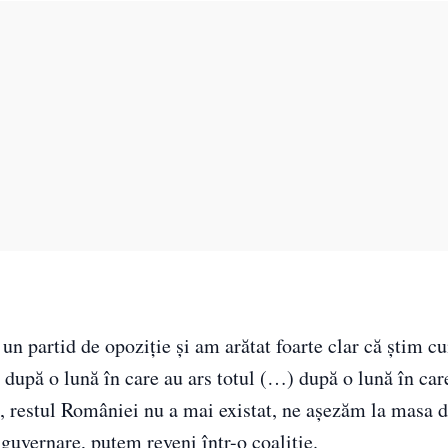
n partid de opoziție și am arătat foarte clar că știm c
e după o lună în care au ars totul (…) după o lună în ca
, restul României nu a mai existat, ne așezăm la masa d
guvernare, putem reveni într-o coaliție.