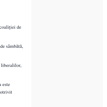
oaliției de
L de sâmbătă,
liberalilor,
 este
otrivit