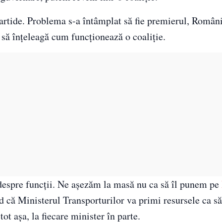
 partide. Problema s-a întâmplat să fie premierul, Român
 să înțeleagă cum funcționează o coaliție.
despre funcții. Ne așezăm la masă nu ca să îl punem pe
 că Ministerul Transporturilor va primi resursele ca să
ot așa, la fiecare minister în parte.