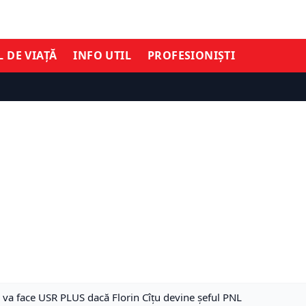
L DE VIAȚĂ
INFO UTIL
PROFESIONIȘTI
e va face USR PLUS dacă Florin Cîțu devine șeful PNL