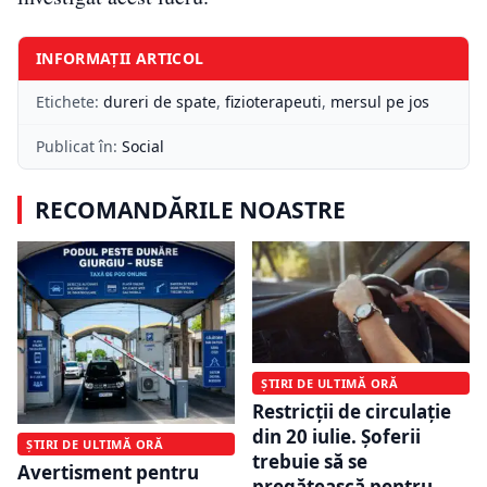
INFORMAȚII ARTICOL
Etichete:
dureri de spate
,
fizioterapeuti
,
mersul pe jos
Publicat în:
Social
RECOMANDĂRILE NOASTRE
ȘTIRI DE ULTIMĂ ORĂ
Restricții de circulație
din 20 iulie. Șoferii
ȘTIRI DE ULTIMĂ ORĂ
trebuie să se
Avertisment pentru
pregătească pentru