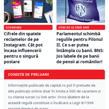
ECONOMIE
ȘTIRI DE ULTIMĂ ORĂ
Cifrele din spatele
Parlamentul schimbă
reclamelor de pe
regulile pentru Pilonul
Instagram. Cât pot
II. Ce s-ar putea
încasa influencerii
întâmpla cu banii. BNS:
pentru o singură
Jos labele de pe banii
postare
de pensii ai românilor!
CONDIȚII DE PRELUARE
Informațiile publicate de capital.ro pot fi preluate de
alte publicații online doar în limita a 500 de caractere și
cu citarea sursei cu link activ. Orice abatere de la
această regulă constituie o încălcare a Legii 8/1996
privind dreptul de autor.