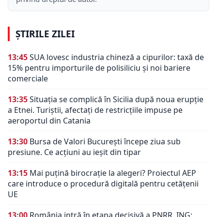
ȘTIRILE ZILEI
13:45
SUA lovesc industria chineză a cipurilor: taxă de
15% pentru importurile de polisiliciu și noi bariere
comerciale
13:35
Situația se complică în Sicilia după noua erupție
a Etnei. Turiștii, afectați de restricțiile impuse pe
aeroportul din Catania
13:30
Bursa de Valori București începe ziua sub
presiune. Ce acțiuni au ieșit din tipar
13:15
Mai puțină birocrație la alegeri? Proiectul AEP
care introduce o procedură digitală pentru cetățenii
UE
13:00
România intră în etapa decisivă a PNRR. ING: