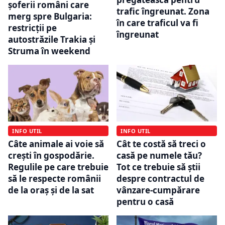
șoferii români care
trafic îngreunat. Zona
merg spre Bulgaria:
în care traficul va fi
restricții pe
îngreunat
autostrăzile Trakia și
Struma în weekend
INFO UTIL
INFO UTIL
Câte animale ai voie să
Cât te costă să treci o
crești în gospodărie.
casă pe numele tău?
Regulile pe care trebuie
Tot ce trebuie să știi
să le respecte românii
despre contractul de
de la oraș și de la sat
vânzare-cumpărare
pentru o casă