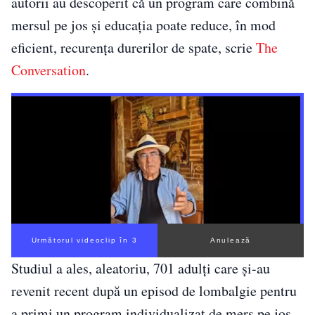
autorii au descoperit că un program care combină
mersul pe jos și educația poate reduce, în mod
eficient, recurența durerilor de spate, scrie
The
Conversation
.
Următorul videoclip în 2
Anulează
Studiul a ales, aleatoriu, 701 adulți care și-au
revenit recent după un episod de lombalgie pentru
a primi un program individualizat de mers pe jos