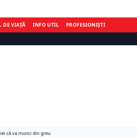
L DE VIAȚĂ
INFO UTIL
PROFESIONIȘTI
iei că va munci din greu