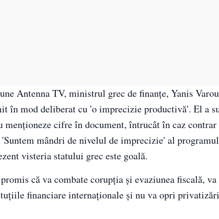
ziune Antenna TV, ministrul grec de finanţe, Yanis Varou
t în mod deliberat cu 'o imprecizie productivă'. El a su
u menţioneze cifre în document, întrucât în caz contrar a
r. 'Suntem mândri de nivelul de imprecizie' al programul
ezent visteria statului grec este goală.
a promis că va combate corupţia şi evaziunea fiscală, va
uţiile financiare internaţionale şi nu va opri privatizări