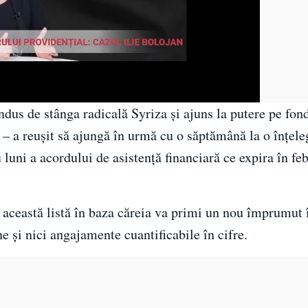
ndus de stânga radicală Syriza şi ajuns la putere pe fon
e – a reuşit să ajungă în urmă cu o săptămână la o înţele
luni a acordului de asistenţă financiară ce expira în feb
 această listă în baza căreia va primi un nou împrumut 
e şi nici angajamente cuantificabile în cifre.