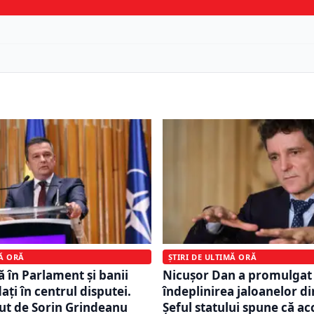
MĂ ORĂ
ȘTIRI DE ULTIMĂ ORĂ
ă în Parlament și banii
Nicușor Dan a promulgat 
ați în centrul disputei.
îndeplinirea jaloanelor d
ut de Sorin Grindeanu
Șeful statului spune că ac