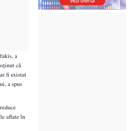
fakis, a
sţinut că
r fi existat
ui, a spus
 reduce
le aflate în