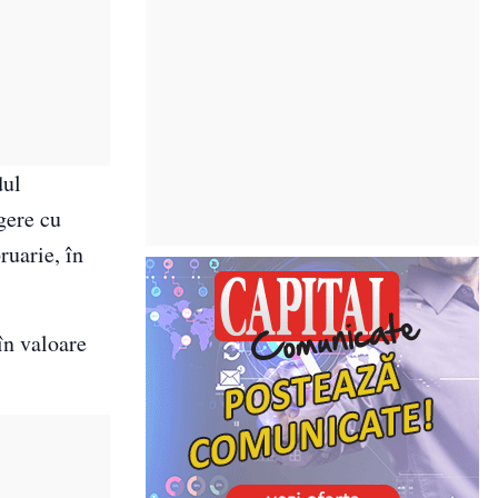
dul
gere cu
ruarie, în
în valoare