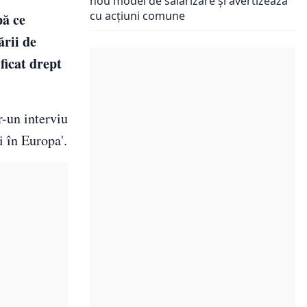
nou model de salarizare și avertizează
cu acțiuni comune
pă ce
rii de
ficat drept
r-un interviu
i în Europa'.