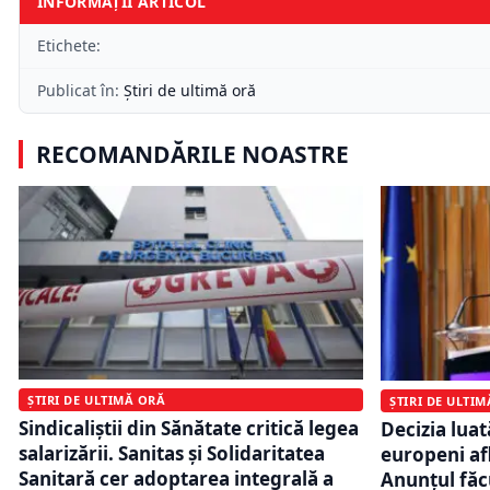
INFORMAȚII ARTICOL
Etichete:
Publicat în:
Știri de ultimă oră
RECOMANDĂRILE NOASTRE
ȘTIRI DE ULTIMĂ ORĂ
ȘTIRI DE ULTI
Sindicaliștii din Sănătate critică legea
Decizia luat
salarizării. Sanitas și Solidaritatea
europeni afl
Sanitară cer adoptarea integrală a
Anunțul făc