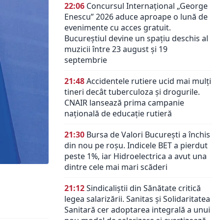
22:06
Concursul Internațional „George
Enescu” 2026 aduce aproape o lună de
evenimente cu acces gratuit.
Bucureștiul devine un spațiu deschis al
muzicii între 23 august și 19
septembrie
21:48
Accidentele rutiere ucid mai mulți
tineri decât tuberculoza și drogurile.
CNAIR lansează prima campanie
națională de educație rutieră
21:30
Bursa de Valori București a închis
din nou pe roșu. Indicele BET a pierdut
peste 1%, iar Hidroelectrica a avut una
dintre cele mai mari scăderi
21:12
Sindicaliștii din Sănătate critică
legea salarizării. Sanitas și Solidaritatea
Sanitară cer adoptarea integrală a unui