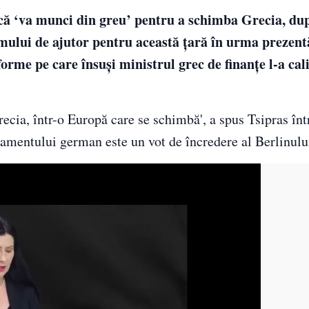
 că ‘va munci din greu’ pentru a schimba Grecia, du
lui de ajutor pentru această ţară în urma prezentă
rme pe care însuşi ministrul grec de finanţe l-a cali
ia, într-o Europă care se schimbă', a spus Tsipras înt
lamentului german este un vot de încredere al Berlinulu