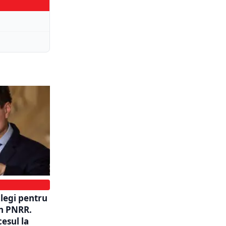
legi pentru
in PNRR.
cesul la