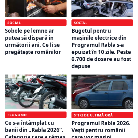
SOCIAL
SOCIAL
Sobele pe lemne ar
Bugetul pentru
putea să dispară în
mașinile electrice din
următorii ani. Ce li se
Programul Rabla s-a
pregătește românilor
epuizat în 10 zile. Peste
6.700 de dosare au fost
depuse
ECONOMIE
ȘTIRI DE ULTIMĂ ORĂ
Ce s-a întâmplat cu
Programul Rabla 2026.
banii din „Rabla 2026”.
Vești pentru românii
Categoria care a rămas
care vor mașini