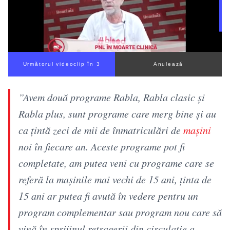
Următorul videoclip în 3
Anulează
”Avem două programe Rabla, Rabla clasic și
Rabla plus, sunt programe care merg bine și au
ca țintă zeci de mii de înmatriculări de
mașini
noi în fiecare an. Aceste programe pot fi
completate, am putea veni cu programe care se
referă la mașinile mai vechi de 15 ani, ținta de
15 ani ar putea fi avută în vedere pentru un
program complementar sau program nou care să
vină în sprijinul retragerii din circulație a