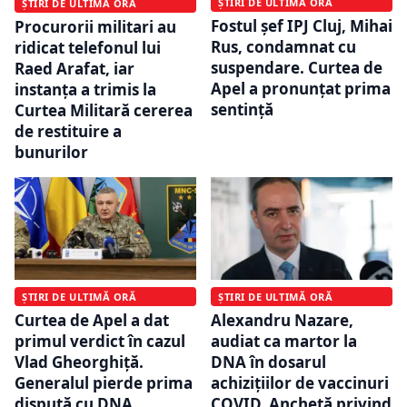
ȘTIRI DE ULTIMĂ ORĂ
ȘTIRI DE ULTIMĂ ORĂ
Fostul șef IPJ Cluj, Mihai
Procurorii militari au
Rus, condamnat cu
ridicat telefonul lui
suspendare. Curtea de
Raed Arafat, iar
Apel a pronunțat prima
instanța a trimis la
sentință
Curtea Militară cererea
de restituire a
bunurilor
ȘTIRI DE ULTIMĂ ORĂ
ȘTIRI DE ULTIMĂ ORĂ
Curtea de Apel a dat
Alexandru Nazare,
primul verdict în cazul
audiat ca martor la
Vlad Gheorghiță.
DNA în dosarul
Generalul pierde prima
achizițiilor de vaccinuri
dispută cu DNA
COVID. Anchetă privind