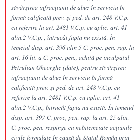
săvârşirea infracţiunii de abuz în serviciu în
formă calificată prev. şi ped. de art. 248 V.C.p.
cu referire la art. 2481 V.C.p. cu aplic. art. 41
alin.2 V.C.p, , întrucât fapta nu există. În
temeiul disp. art. 396 alin 5 C. proc. pen. rap. la
art. 16 lit. a C. proc. pen., achită pe inculpatul
Petrulian Gheorghe (date), pentru săvârşirea
infracţiunii de abuz în serviciu în formă
calificată prev. şi ped. de art. 248 V.C.p. cu
referire la art. 2481 V.C.p. cu aplic. art. 41
alin.2 V.C.p., întrucât fapta nu există. În temeiul
disp. art. 397 C. proc, pen. rap. la art. 25 alin.
C. proc. pen. respinge ca neîntemeiate acţiunile
civile formulate în cauză de Statul Român prin