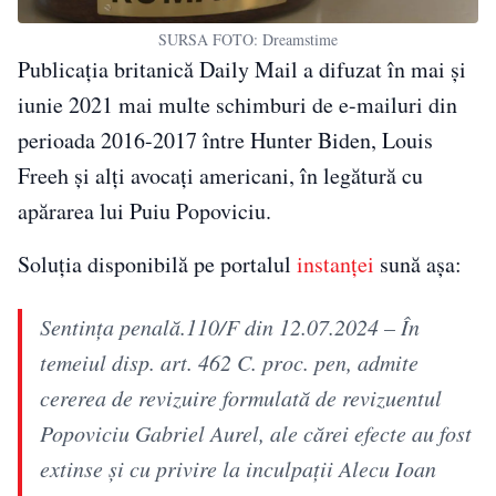
SURSA FOTO: Dreamstime
Publicația britanică Daily Mail a difuzat în mai și
iunie 2021 mai multe schimburi de e-mailuri din
perioada 2016-2017 între Hunter Biden, Louis
Freeh și alți avocați americani, în legătură cu
apărarea lui Puiu Popoviciu.
Soluția disponibilă pe portalul
instanței
sună așa:
Sentinţa penală.110/F din 12.07.2024 – În
temeiul disp. art. 462 C. proc. pen, admite
cererea de revizuire formulată de revizuentul
Popoviciu Gabriel Aurel, ale cărei efecte au fost
extinse şi cu privire la inculpaţii Alecu Ioan