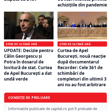
achizițiile din pandemie
ȘTIRI DE ULTIMĂ ORĂ
ȘTIRI DE ULTIMĂ ORĂ
UPDATE: Decizie pentru
Curtea de Apel
Călin Georgescu și
București, nouă reacție
Potra în dosarul de
după documentarul
lovitură de stat. Curtea
Recorder: Cele 361 de
de Apel București a dat
schimbări de
undă verde
completuri din ultimii 3
ani nu au fost arbitrare
CONDIȚII DE PRELUARE
Informațiile publicate de capital.ro pot fi preluate de