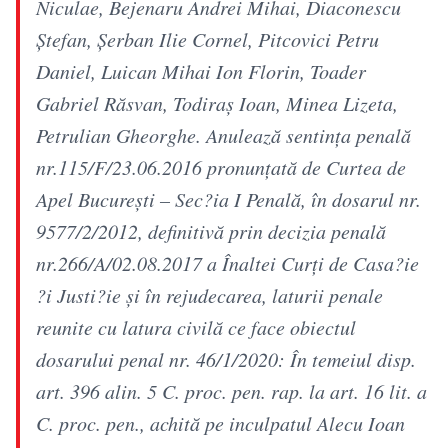
Niculae, Bejenaru Andrei Mihai, Diaconescu
Ştefan, Şerban Ilie Cornel, Pitcovici Petru
Daniel, Luican Mihai Ion Florin, Toader
Gabriel Răsvan, Todiraş Ioan, Minea Lizeta,
Petrulian Gheorghe. Anulează sentinţa penală
nr.115/F/23.06.2016 pronunţată de Curtea de
Apel Bucureşti – Sec?ia I Penală, în dosarul nr.
9577/2/2012, definitivă prin decizia penală
nr.266/A/02.08.2017 a Înaltei Curţi de Casa?ie
?i Justi?ie şi în rejudecarea, laturii penale
reunite cu latura civilă ce face obiectul
dosarului penal nr. 46/1/2020: În temeiul disp.
art. 396 alin. 5 C. proc. pen. rap. la art. 16 lit. a
C. proc. pen., achită pe inculpatul Alecu Ioan