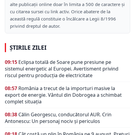
alte publicații online doar în limita a 500 de caractere și
cu citarea sursei cu link activ. Orice abatere de la
această regulă constituie o încălcare a Legii 8/1996
privind dreptul de autor.
ȘTIRILE ZILEI
09:15
Eclipsa totală de Soare pune presiune pe
sistemul energetic al Europei. Avertisment privind
riscul pentru producția de electricitate
08:57
România a trecut de la importuri masive la
export de energie. Vântul din Dobrogea a schimbat
complet situația
08:38
Călin Georgescu, conducătorul AUR. Crin
Antonescu: Un personaj nociv şi periculos
08:18
Cât costă un plin în România pe 9 august. Prețuri