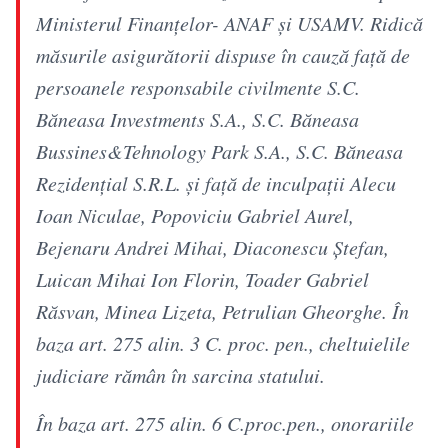
Ministerul Finanţelor- ANAF şi USAMV. Ridică
măsurile asigurătorii dispuse în cauză faţă de
persoanele responsabile civilmente S.C.
Băneasa Investments S.A., S.C. Băneasa
Bussines&Tehnology Park S.A., S.C. Băneasa
Rezidenţial S.R.L. şi faţă de inculpaţii Alecu
Ioan Niculae, Popoviciu Gabriel Aurel,
Bejenaru Andrei Mihai, Diaconescu Ştefan,
Luican Mihai Ion Florin, Toader Gabriel
Răsvan, Minea Lizeta, Petrulian Gheorghe. În
baza art. 275 alin. 3 C. proc. pen., cheltuielile
judiciare rămân în sarcina statului.
În baza art. 275 alin. 6 C.proc.pen., onorariile