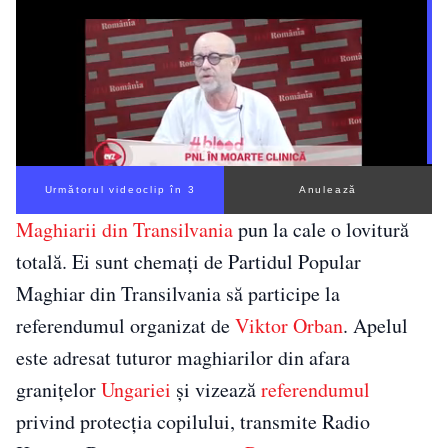
Următorul videoclip în 3
Anulează
Maghiarii din Transilvania
pun la cale o lovitură
totală. Ei sunt chemați de Partidul Popular
Maghiar din Transilvania să participe la
referendumul organizat de
Viktor Orban
. Apelul
este adresat tuturor maghiarilor din afara
graniţelor
Ungariei
și vizează
referendumul
privind protecţia copilului, transmite Radio