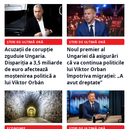
ȘTIRI DE ULTIMĂ ORĂ
ȘTIRI DE ULTIMĂ ORĂ
Acuzații de corupție
Noul premier al
zguduie Ungaria.
Ungariei dă asigurări
Dispariția a 3,5 miliarde
că va continua politicile
de euro afectează
lui Viktor Orban
moștenirea politică a
împotriva migrației: „A
lui Viktor Orbán
avut dreptate”
ECONOMIE
ȘTIRI DE ULTIMĂ ORĂ