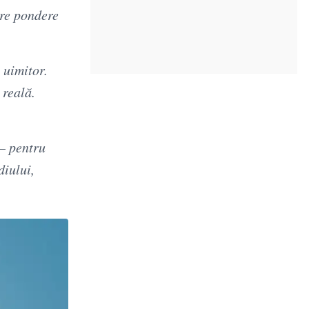
are pondere
 uimitor.
 reală.
 – pentru
diului,