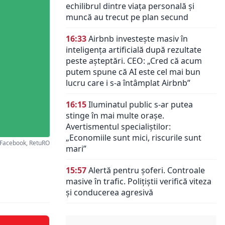
echilibrul dintre viața personală și
muncă au trecut pe plan secund
16:33
Airbnb investește masiv în
inteligența artificială după rezultate
peste așteptări. CEO: „Cred că acum
putem spune că AI este cel mai bun
lucru care i s-a întâmplat Airbnb”
16:15
Iluminatul public s-ar putea
stinge în mai multe orașe.
Avertismentul specialiștilor:
„Economiile sunt mici, riscurile sunt
Facebook, RetuRO
mari”
15:57
Alertă pentru șoferi. Controale
masive în trafic. Polițiștii verifică viteza
și conducerea agresivă