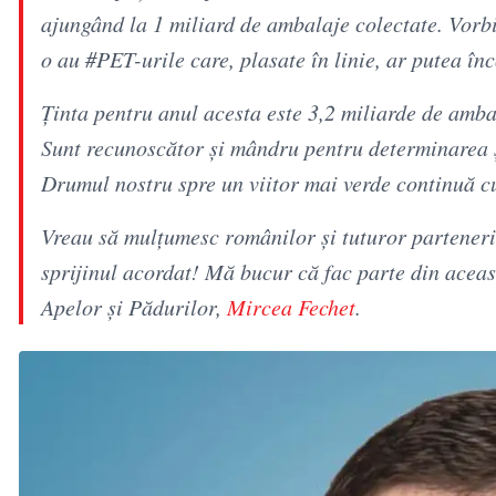
ajungând la 1 miliard de ambalaje colectate. Vorb
o au #PET-urile care, plasate în linie, ar putea în
Ținta pentru anul acesta este 3,2 miliarde de amba
Sunt recunoscător şi mândru pentru determinarea şi
Drumul nostru spre un viitor mai verde continuă cu 
Vreau să mulțumesc românilor și tuturor partenerilo
sprijinul acordat! Mă bucur că fac parte din aceas
Apelor și Pădurilor,
Mircea Fechet
.