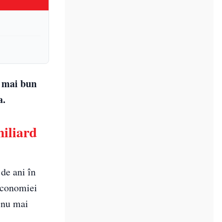
l mai bun
a.
miliard
de ani în
economiei
 nu mai