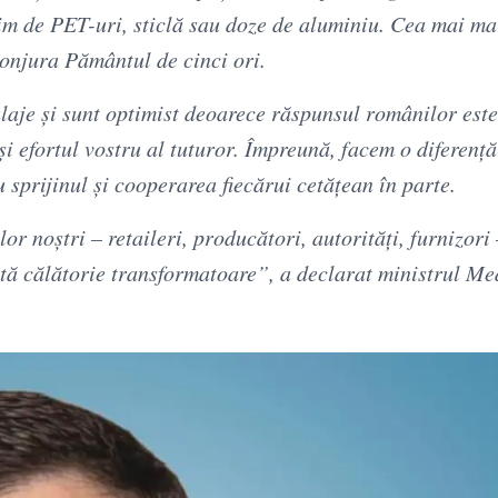
im de PET-uri, sticlă sau doze de aluminiu. Cea mai m
conjura Pământul de cinci ori.
laje și sunt optimist deoarece răspunsul românilor este
 efortul vostru al tuturor. Împreună, facem o diferență
sprijinul și cooperarea fiecărui cetățean în parte.
r noștri – retaileri, producători, autorități, furnizori
tă călătorie transformatoare”, a declarat ministrul Me