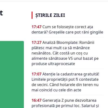
t
ȘTIRILE ZILEI
17:47
Cum se folosește corect ața
dentară? Greșelile care pot răni gingiile
17:27
Analiză Bloomplate: Românii
plătesc mai mult ca să mănânce
nesănătos. Cât costă un coș cu
alimente sănătoase VS unul bazat pe
produse ultraprocesate
17:07
Atenție la cadastrarea gratuită!
Limitele proprietății pot fi contestate
de vecini. Când hotarele din teren nu
mai coincid cu cele din acte
16:47
Generația Z pune dezvoltarea
profesională pe primul loc. Salariul și