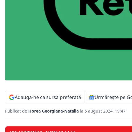
Adaugă-ne ca sursă preferată
Urmărește pe G
Publicat de
Horea Georgiana-Natalia
la 5 august 2024, 19:47