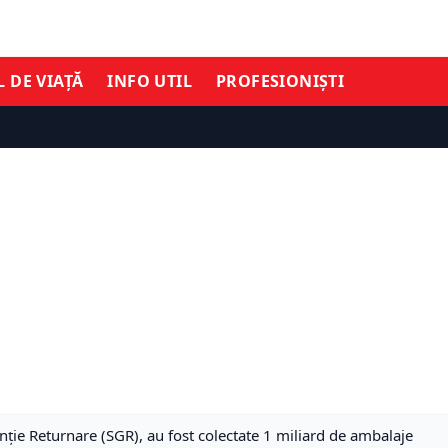
L DE VIAȚĂ
INFO UTIL
PROFESIONIȘTI
nție Returnare (SGR), au fost colectate 1 miliard de ambalaje