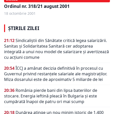
Ordinul nr. 318/21 august 2001
18 octombrie 2001
ȘTIRILE ZILEI
21:12
Sindicaliștii din Sănătate critică legea salarizării.
Sanitas și Solidaritatea Sanitară cer adoptarea
integrală a unui nou model de salarizare și avertizează
cu acțiuni comune
20:54
ÎCCJ a amânat decizia definitivă în procesul cu
Guvernul privind restanțele salariale ale magistraților.
Miza dosarului este de aproximativ 5 miliarde de lei
20:36
România pierde bani din lipsa bateriilor de
stocare. Energia ieftină pleacă în Bulgaria și este
cumpărată înapoi de patru ori mai scump
20:18
Dunărea atinge un nou minim istoric de 1.400