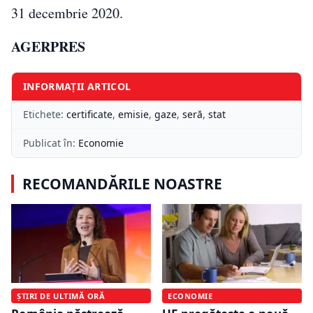
31 decembrie 2020.
A
GERPRES
INFORMAȚII ARTICOL
Etichete:
certificate
,
emisie
,
gaze
,
seră
,
stat
Publicat în:
Economie
RECOMANDĂRILE NOASTRE
ȘTIRI DE ULTIMĂ ORĂ
ECONOMIE