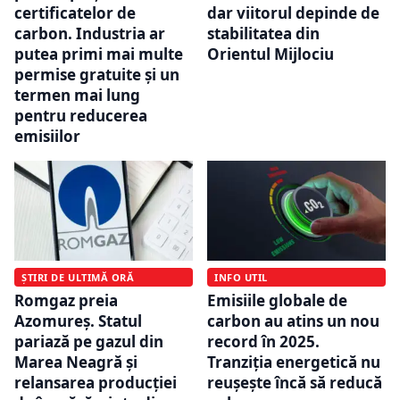
certificatelor de
dar viitorul depinde de
carbon. Industria ar
stabilitatea din
putea primi mai multe
Orientul Mijlociu
permise gratuite și un
termen mai lung
pentru reducerea
emisiilor
INFO UTIL
ȘTIRI DE ULTIMĂ ORĂ
Emisiile globale de
Romgaz preia
carbon au atins un nou
Azomureș. Statul
record în 2025.
pariază pe gazul din
Tranziția energetică nu
Marea Neagră și
reușește încă să reducă
relansarea producției