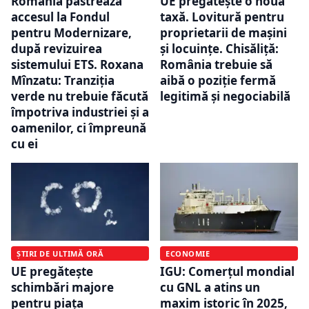
România păstrează
UE pregătește o nouă
accesul la Fondul
taxă. Lovitură pentru
pentru Modernizare,
proprietarii de mașini
după revizuirea
și locuințe. Chisăliță:
sistemului ETS. Roxana
România trebuie să
Mînzatu: Tranziţia
aibă o poziție fermă
verde nu trebuie făcută
legitimă și negociabilă
împotriva industriei şi a
oamenilor, ci împreună
cu ei
ȘTIRI DE ULTIMĂ ORĂ
ECONOMIE
UE pregătește
IGU: Comerțul mondial
schimbări majore
cu GNL a atins un
pentru piața
maxim istoric în 2025,