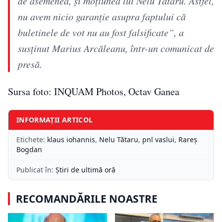
de asemenea, şi moţiunea lui Nelu Tătaru. Astfel,
nu avem nicio garanţie asupra faptului că
buletinele de vot nu au fost falsificate”, a
susţinut Marius Arcăleanu, într-un comunicat de
presă.
Sursa foto: INQUAM Photos, Octav Ganea
INFORMAȚII ARTICOL
Etichete:
klaus iohannis
,
Nelu Tătaru
,
pnl vaslui
,
Rareș
Bogdan
Publicat în:
Știri de ultimă oră
RECOMANDĂRILE NOASTRE