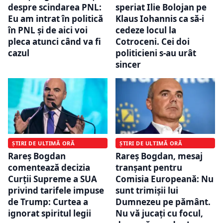
despre scindarea PNL:
speriat Ilie Bolojan pe
Eu am intrat în politică
Klaus Iohannis ca să-i
în PNL şi de aici voi
cedeze locul la
pleca atunci când va fi
Cotroceni. Cei doi
cazul
politicieni s-au urât
sincer
ȘTIRI DE ULTIMĂ ORĂ
ȘTIRI DE ULTIMĂ ORĂ
Rareș Bogdan
Rareș Bogdan, mesaj
comentează decizia
tranșant pentru
Curții Supreme a SUA
Comisia Europeană: Nu
privind tarifele impuse
sunt trimișii lui
de Trump: Curtea a
Dumnezeu pe pământ.
ignorat spiritul legii
Nu vă jucați cu focul,