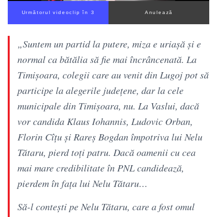
Următorul videoclip în 3
Anulează
„Suntem un partid la putere, miza e uriașă și e
normal ca bătălia să fie mai încrâncenată. La
Timișoara, colegii care au venit din Lugoj pot să
participe la alegerile județene, dar la cele
municipale din Timișoara, nu. La Vaslui, dacă
vor candida Klaus Iohannis, Ludovic Orban,
Florin Cîțu și Rareș Bogdan împotriva lui Nelu
Tătaru, pierd toți patru. Dacă oamenii cu cea
mai mare credibilitate în PNL candidează,
pierdem în fața lui Nelu Tătaru…
Să-l contești pe Nelu Tătaru, care a fost omul