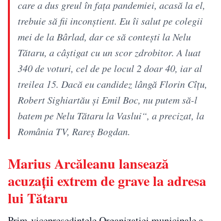
care a dus greul în fața pandemiei, acasă la el,
trebuie să fii inconștient. Eu îi salut pe colegii
mei de la Bârlad, dar ce să contești la Nelu
Tătaru, a câștigat cu un scor zdrobitor. A luat
340 de voturi, cel de pe locul 2 doar 40, iar al
treilea 15. Dacă eu candidez lângă Florin Cîțu,
Robert Sighiartău și Emil Boc, nu putem să-l
batem pe Nelu Tătaru la Vaslui“, a precizat, la
România TV, Rareș Bogdan.
Marius Arcăleanu lansează
acuzații extrem de grave la adresa
lui Tătaru
Prim-vicepreşedintele Organizaţiei municipale a