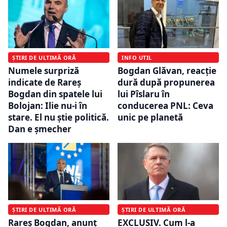
ȘTIRI DE ULTIMĂ ORĂ
INFO UTIL
Numele surpriză
Bogdan Glăvan, reacție
indicate de Rareș
dură după propunerea
Bogdan din spatele lui
lui Pîslaru în
Bolojan: Ilie nu-i în
conducerea PNL: Ceva
stare. El nu știe politică.
unic pe planetă
Dan e șmecher
ȘTIRI DE ULTIMĂ ORĂ
ȘTIRI DE ULTIMĂ ORĂ
Rareș Bogdan, anunț
EXCLUSIV. Cum l-a