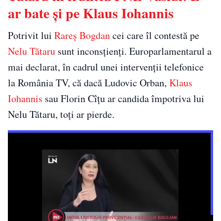
ar bate și pe Klaus Iohannis
Potrivit lui
Rareș Bogdan
cei care îl contestă pe
Nelu Tătaru
sunt inconsțienți. Europarlamentarul a
mai declarat, în cadrul unei intervenții telefonice
la România TV, că dacă Ludovic Orban,
Klaus
Iohannis
sau Florin Cîțu ar candida împotriva lui
Nelu Tătaru, toți ar pierde.