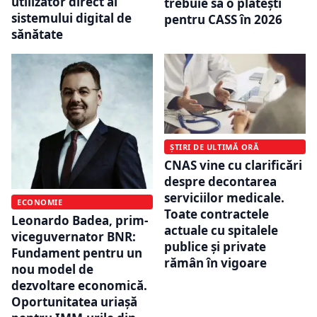
utilizator direct al
trebuie să o plătești
sistemului digital de
pentru CASS în 2026
sănătate
ȘTIRI DE ULTIMĂ ORĂ
CNAS vine cu clarificări
despre decontarea
serviciilor medicale.
ECONOMIE
Toate contractele
Leonardo Badea, prim-
actuale cu spitalele
viceguvernator BNR:
publice și private
Fundament pentru un
rămân în vigoare
nou model de
dezvoltare economică.
Oportunitatea uriașă