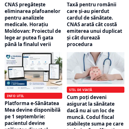
CNAS pregătește
Taxă pentru românii
eliminarea plafoanelor
care și-au pierdut
pentru analizele
cardul de sănătate.
medicale. Horațiu
CNAS arată cât costă
Moldovan: Proiectul de
emiterea unui duplicat
lege ar putea fi gata
și cât durează
până la finalul verii
procedura
STIL DE VIAȚĂ
INFO UTIL
Cum poți deveni
Platforma e-Sănătatea
asigurat la sănătate
Mea devine disponibilă
dacă nu ai un loc de
pe 1 septembrie:
muncă. Codul fiscal
pacientul devine
stabilește suma pe care