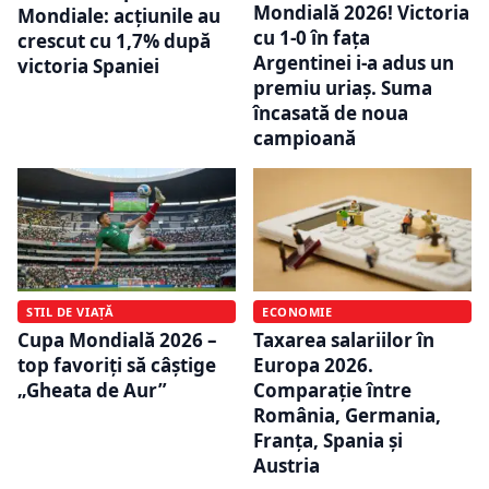
Mondială 2026! Victoria
Mondiale: acțiunile au
cu 1-0 în fața
crescut cu 1,7% după
Argentinei i-a adus un
victoria Spaniei
premiu uriaș. Suma
încasată de noua
campioană
STIL DE VIAȚĂ
ECONOMIE
Cupa Mondială 2026 –
Taxarea salariilor în
top favoriți să câștige
Europa 2026.
„Gheata de Aur”
Comparație între
România, Germania,
Franța, Spania și
Austria