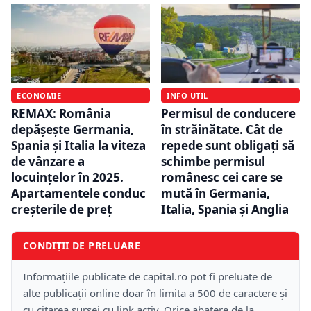
ECONOMIE
INFO UTIL
REMAX: România
Permisul de conducere
depășește Germania,
în străinătate. Cât de
Spania și Italia la viteza
repede sunt obligați să
de vânzare a
schimbe permisul
locuințelor în 2025.
românesc cei care se
Apartamentele conduc
mută în Germania,
creșterile de preț
Italia, Spania și Anglia
CONDIȚII DE PRELUARE
Informațiile publicate de capital.ro pot fi preluate de
alte publicații online doar în limita a 500 de caractere și
cu citarea sursei cu link activ. Orice abatere de la