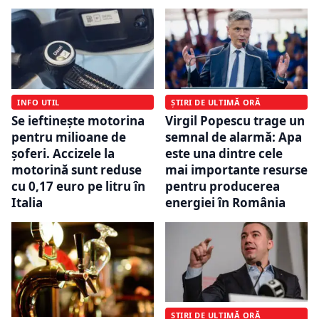
INFO UTIL
ȘTIRI DE ULTIMĂ ORĂ
Se ieftinește motorina
Virgil Popescu trage un
pentru milioane de
semnal de alarmă: Apa
șoferi. Accizele la
este una dintre cele
motorină sunt reduse
mai importante resurse
cu 0,17 euro pe litru în
pentru producerea
Italia
energiei în România
ȘTIRI DE ULTIMĂ ORĂ