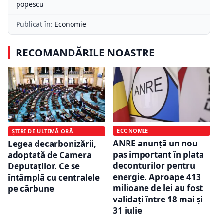
popescu
Publicat în:
Economie
RECOMANDĂRILE NOASTRE
ECONOMIE
ȘTIRI DE ULTIMĂ ORĂ
ANRE anunță un nou
Legea decarbonizării,
pas important în plata
adoptată de Camera
deconturilor pentru
Deputaților. Ce se
energie. Aproape 413
întâmplă cu centralele
milioane de lei au fost
pe cărbune
validați între 18 mai și
31 iulie