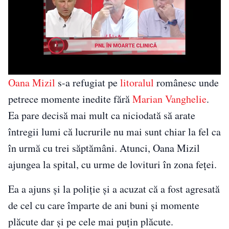
Oana Mizil
s-a refugiat pe
litoralul
românesc unde
petrece momente inedite fără
Marian Vanghelie
.
Ea pare decisă mai mult ca niciodată să arate
întregii lumi că lucrurile nu mai sunt chiar la fel ca
în urmă cu trei săptămâni. Atunci, Oana Mizil
ajungea la spital, cu urme de lovituri în zona feței.
Ea a ajuns și la poliție și a acuzat că a fost agresată
de cel cu care împarte de ani buni și momente
plăcute dar și pe cele mai puțin plăcute.