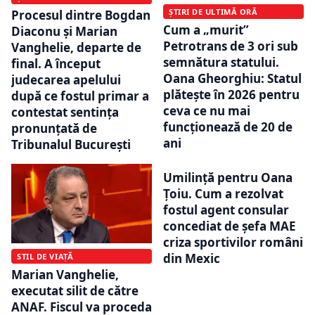
ȘTIRI DE ULTIMĂ ORĂ
Procesul dintre Bogdan
Cum a „murit”
Diaconu și Marian
Petrotrans de 3 ori sub
Vanghelie, departe de
semnătura statului.
final. A început
Oana Gheorghiu: Statul
judecarea apelului
plătește în 2026 pentru
după ce fostul primar a
ceva ce nu mai
contestat sentința
funcționează de 20 de
pronunțată de
ani
Tribunalul București
Umilință pentru Oana
Țoiu. Cum a rezolvat
fostul agent consular
concediat de șefa MAE
criza sportivilor români
din Mexic
STIL DE VIAȚĂ
Marian Vanghelie,
executat silit de către
ANAF. Fiscul va proceda