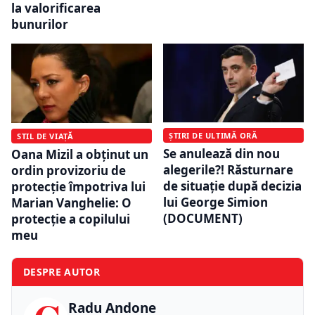
la valorificarea
bunurilor
ȘTIRI DE ULTIMĂ ORĂ
STIL DE VIAȚĂ
Se anulează din nou
Oana Mizil a obținut un
alegerile?! Răsturnare
ordin provizoriu de
de situație după decizia
protecție împotriva lui
lui George Simion
Marian Vanghelie: O
(DOCUMENT)
protecție a copilului
meu
DESPRE AUTOR
Radu Andone