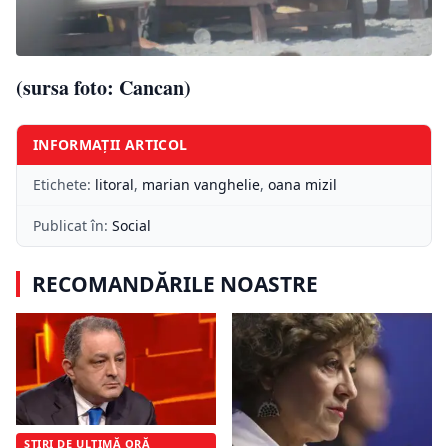
(sursa foto: Cancan)
INFORMAȚII ARTICOL
Etichete:
litoral
,
marian vanghelie
,
oana mizil
Publicat în:
Social
RECOMANDĂRILE NOASTRE
ȘTIRI DE ULTIMĂ ORĂ