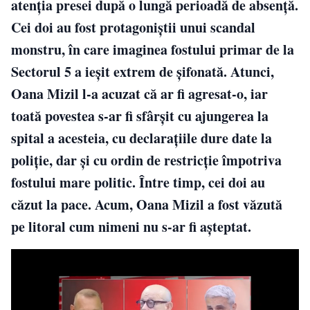
atenția presei după o lungă perioadă de absență.
Cei doi au fost protagoniștii unui scandal
monstru, în care imaginea fostului primar de la
Sectorul 5 a ieșit extrem de șifonată. Atunci,
Oana Mizil l-a acuzat că ar fi agresat-o, iar
toată povestea s-ar fi sfârșit cu ajungerea la
spital a acesteia, cu declarațiile dure date la
poliție, dar și cu ordin de restricție împotriva
fostului mare politic. Între timp, cei doi au
căzut la pace. Acum, Oana Mizil a fost văzută
pe litoral cum nimeni nu s-ar fi așteptat.