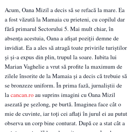
Acum, Oana Mizil a decis să se refacă la mare. Ea
a fost văzută la Mamaia cu prieteni, cu copilul dar
fără primarul Sectorului 5. Mai mult chiar, în
absența acestuia, Oana a afișat poziții demne de
invidiat. Ea a ales să atragă toate privirile turiștilor
și și-a expus din plin, trupul la soare. Iubita lui
Marian Vaghelie a vrut să profite la maximum de
zilele însorite de la Mamaia și a decis că trebuie să
se bronzeze uniform. În prima fază, jurnaliștii de
la
cancan.ro
au suprins imagini cu Oana Mizil
asezată pe șezlong, pe burtă. Imaginea face cât o
mie de cuvinte, iar toți cei aflați în jurul ei au putut
observa un corp bine conturat. După ce a stat cât a