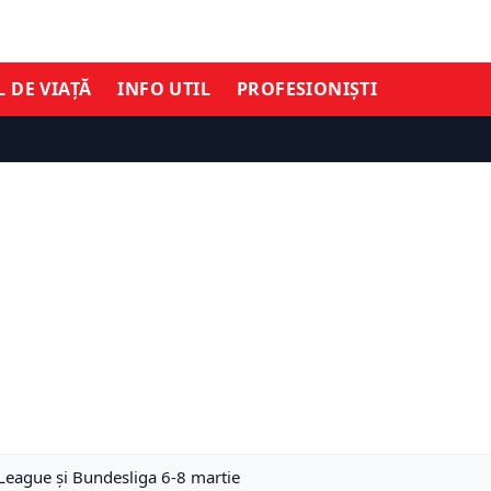
L DE VIAȚĂ
INFO UTIL
PROFESIONIȘTI
r League și Bundesliga 6-8 martie