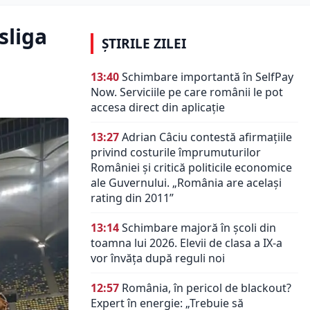
sliga
ȘTIRILE ZILEI
13:40
Schimbare importantă în SelfPay
Now. Serviciile pe care românii le pot
accesa direct din aplicație
13:27
Adrian Câciu contestă afirmațiile
privind costurile împrumuturilor
României și critică politicile economice
ale Guvernului. „România are același
rating din 2011”
13:14
Schimbare majoră în școli din
toamna lui 2026. Elevii de clasa a IX-a
vor învăța după reguli noi
12:57
România, în pericol de blackout?
Expert în energie: „Trebuie să