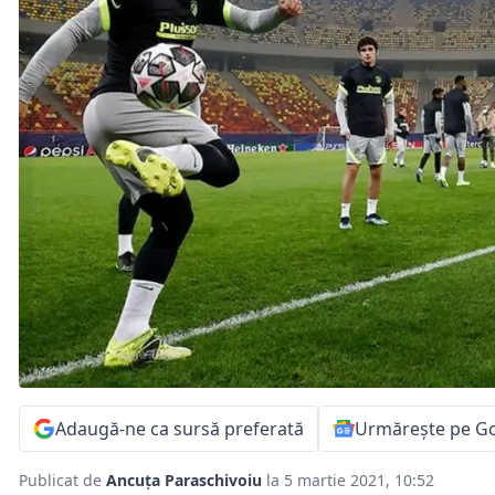
Adaugă-ne ca sursă preferată
Urmărește pe G
Publicat de
Ancuța Paraschivoiu
la 5 martie 2021, 10:52