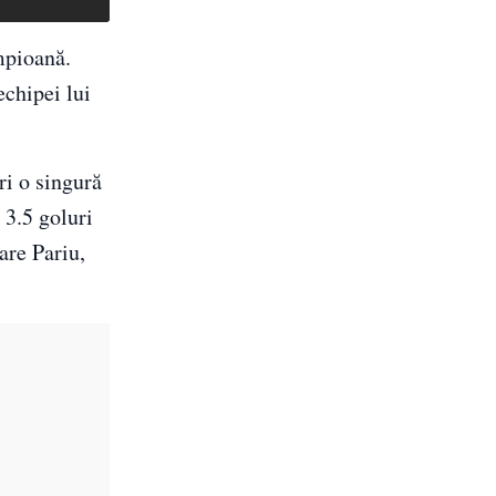
mpioană.
echipei lui
ri o singură
 3.5 goluri
are Pariu,