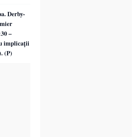
pa. Derby-
emier
:30 –
 implicații
. (P)