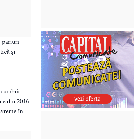
 pariuri.
tică și
în umbră
gue din 2016,
devreme în