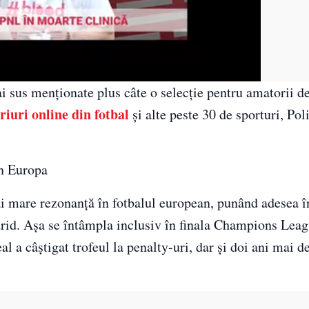
ai sus menționate plus câte o selecție pentru amatorii de
riuri online din fotbal
și alte peste 30 de sporturi, Poli
în Europa
i mare rezonanță în fotbalul european, punând adesea 
drid. Așa se întâmpla inclusiv în finala Champions Lea
al a câștigat trofeul la penalty-uri, dar și doi ani mai 