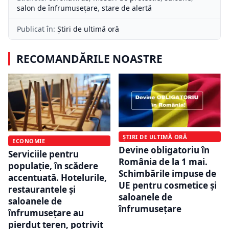
salon de înfrumusețare
,
stare de alertă
Publicat în:
Știri de ultimă oră
RECOMANDĂRILE NOASTRE
ȘTIRI DE ULTIMĂ ORĂ
ECONOMIE
Devine obligatoriu în
Serviciile pentru
România de la 1 mai.
populație, în scădere
Schimbările impuse de
accentuată. Hotelurile,
UE pentru cosmetice și
restaurantele și
saloanele de
saloanele de
înfrumusețare
înfrumusețare au
pierdut teren, potrivit