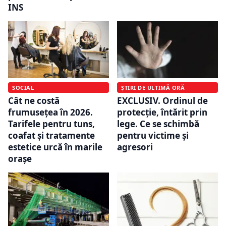
INS
SOCIAL
ȘTIRI DE ULTIMĂ ORĂ
Cât ne costă
EXCLUSIV. Ordinul de
frumusețea în 2026.
protecție, întărit prin
Tarifele pentru tuns,
lege. Ce se schimbă
coafat și tratamente
pentru victime și
estetice urcă în marile
agresori
orașe