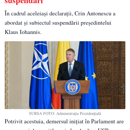
suspendări
În cadrul aceleiași declarații, Crin Antonescu a
abordat și subiectul suspendării președintelui
Klaus Iohannis.
SURSA FOTO: Administrația Prezidențială
Potrivit acestuia, demersul inițiat în Parlament are