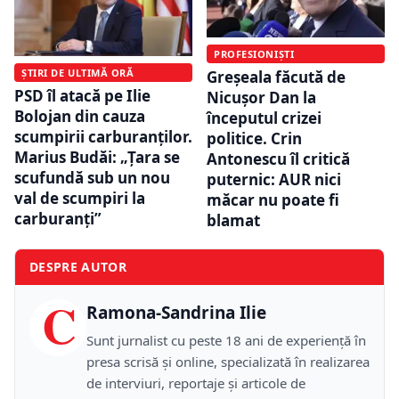
PROFESIONIȘTI
ȘTIRI DE ULTIMĂ ORĂ
Greșeala făcută de
PSD îl atacă pe Ilie
Nicușor Dan la
Bolojan din cauza
începutul crizei
scumpirii carburanților.
politice. Crin
Marius Budăi: „Țara se
Antonescu îl critică
scufundă sub un nou
puternic: AUR nici
val de scumpiri la
măcar nu poate fi
carburanți”
blamat
DESPRE AUTOR
C
Ramona-Sandrina Ilie
Sunt jurnalist cu peste 18 ani de experiență în
presa scrisă și online, specializată în realizarea
de interviuri, reportaje și articole de