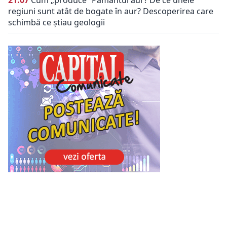
21:07
Cum „produce” Pământul aur? De ce unele
regiuni sunt atât de bogate în aur? Descoperirea care
schimbă ce știau geologii