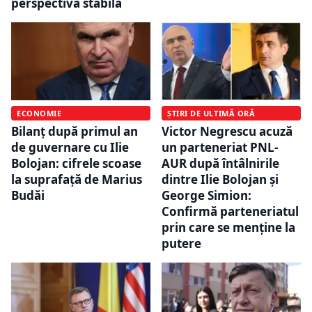
perspectivă stabilă
ECONOMIE
ȘTIRI DE ULTIMĂ ORĂ
Bilanț după primul an
Victor Negrescu acuză
de guvernare cu Ilie
un parteneriat PNL-
Bolojan: cifrele scoase
AUR după întâlnirile
la suprafață de Marius
dintre Ilie Bolojan și
Budăi
George Simion:
Confirmă parteneriatul
prin care se menține la
putere