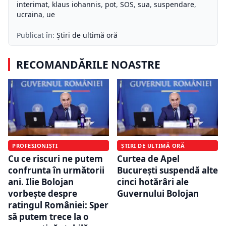
interimat
,
klaus iohannis
,
pot
,
SOS
,
sua
,
suspendare
,
ucraina
,
ue
Publicat în:
Știri de ultimă oră
RECOMANDĂRILE NOASTRE
PROFESIONIȘTI
ȘTIRI DE ULTIMĂ ORĂ
Cu ce riscuri ne putem
Curtea de Apel
confrunta în următorii
București suspendă alte
ani. Ilie Bolojan
cinci hotărâri ale
vorbește despre
Guvernului Bolojan
ratingul României: Sper
să putem trece la o