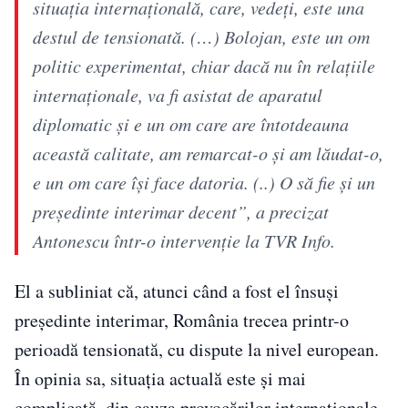
situaţia internaţională, care, vedeţi, este una
destul de tensionată. (…) Bolojan, este un om
politic experimentat, chiar dacă nu în relaţiile
internaţionale, va fi asistat de aparatul
diplomatic şi e un om care are întotdeauna
această calitate, am remarcat-o şi am lăudat-o,
e un om care îşi face datoria. (..) O să fie şi un
preşedinte interimar decent”, a precizat
Antonescu într-o intervenție la TVR Info.
El a subliniat că, atunci când a fost el însuși
președinte interimar, România trecea printr-o
perioadă tensionată, cu dispute la nivel european.
În opinia sa, situația actuală este și mai
complicată, din cauza provocărilor internaționale