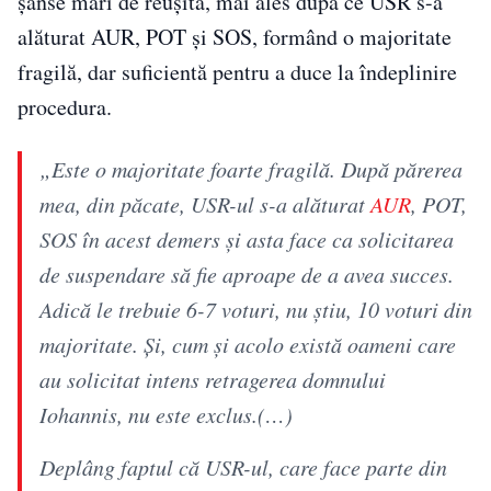
șanse mari de reușită, mai ales după ce USR s-a
alăturat AUR, POT și SOS, formând o majoritate
fragilă, dar suficientă pentru a duce la îndeplinire
procedura.
„Este o majoritate foarte fragilă. După părerea
mea, din păcate, USR-ul s-a alăturat
AUR
, POT,
SOS în acest demers şi asta face ca solicitarea
de suspendare să fie aproape de a avea succes.
Adică le trebuie 6-7 voturi, nu ştiu, 10 voturi din
majoritate. Şi, cum şi acolo există oameni care
au solicitat intens retragerea domnului
Iohannis, nu este exclus.(…)
Deplâng faptul că USR-ul, care face parte din