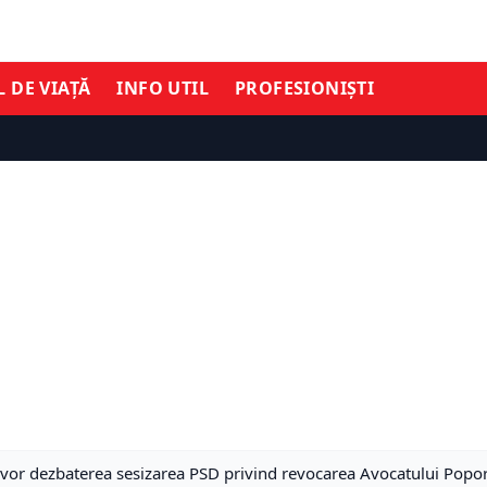
L DE VIAȚĂ
INFO UTIL
PROFESIONIȘTI
 vor dezbaterea sesizarea PSD privind revocarea Avocatului Popor