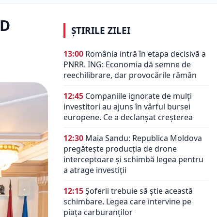
SD
ȘTIRILE ZILEI
13:00
România intră în etapa decisivă a
PNRR. ING: Economia dă semne de
reechilibrare, dar provocările rămân
12:45
Companiile ignorate de mulți
investitori au ajuns în vârful bursei
europene. Ce a declanșat creșterea
12:30
Maia Sandu: Republica Moldova
pregătește producția de drone
interceptoare și schimbă legea pentru
a atrage investiții
12:15
Șoferii trebuie să știe această
schimbare. Legea care intervine pe
piața carburanților