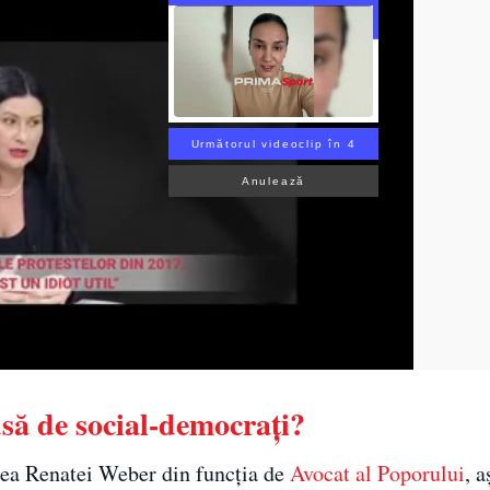
Următorul videoclip în 2
Anulează
să de social-democraţi?
rea Renatei Weber din funcţia de
Avocat al Poporului
, a