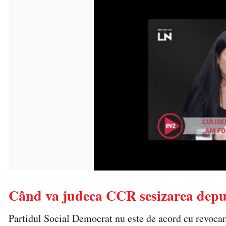
Când va judeca CCR sesizarea depu
Partidul Social Democrat nu este de acord cu revoca