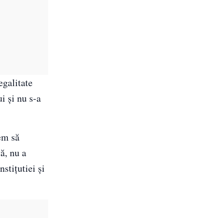
egalitate
i și nu s-a
em să
ă, nu a
stițutiei și