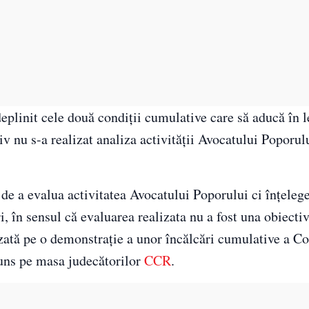
deplinit cele două condiții cumulative care să aducă în l
v nu s-a realizat analiza activității Avocatului Poporulu
e a evalua activitatea Avocatului Poporului ci înțeleg
, în sensul că evaluarea realizata nu a fost una obiectiv
azată pe o demonstrație a unor încălcări cumulative a Con
ajuns pe masa judecătorilor
CCR
.