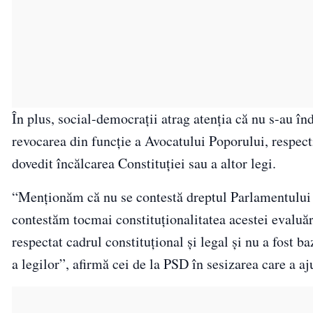
În plus, social-democraţii atrag atenţia că nu s-au în
revocarea din funcție a Avocatului Poporului, respecti
dovedit încălcarea Constituției sau a altor legi.
“Menționăm că nu se contestă dreptul Parlamentului d
contestăm tocmai constituționalitatea acestei evaluări
respectat cadrul constituțional și legal și nu a fost b
a legilor”, afirmă cei de la PSD în sesizarea care a 