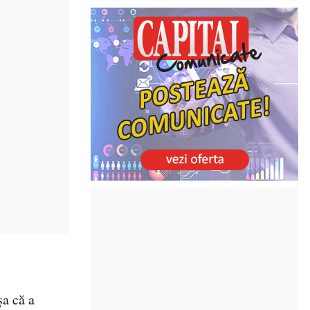
şa că a