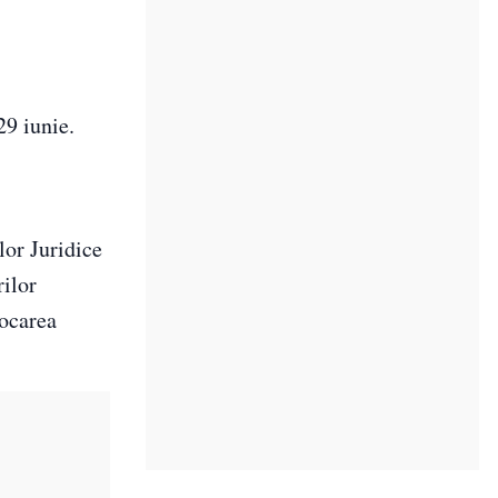
29 iunie.
lor Juridice
rilor
vocarea