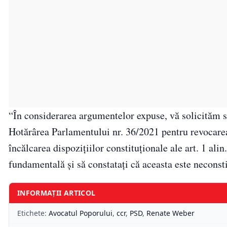
“În considerarea argumentelor expuse, vă solicităm să
Hotărârea Parlamentului nr. 36/2021 pentru revocare
încălcarea dispozițiilor constituționale ale art. 1 alin. 
fundamentală și să constatați că aceasta este neconst
INFORMAȚII ARTICOL
Etichete:
Avocatul Poporului
,
ccr
,
PSD
,
Renate Weber