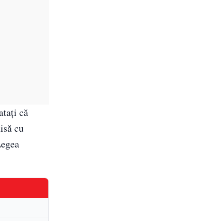
atați că
isă cu
 Legea