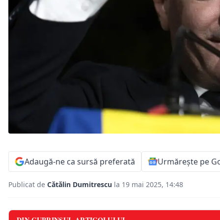
Adaugă-ne ca sursă preferată
Urmărește pe G
Publicat de
Cătălin Dumitrescu
la 19 mai 2025, 14:48
DIN CUPRINSUL ARTICOLULUI