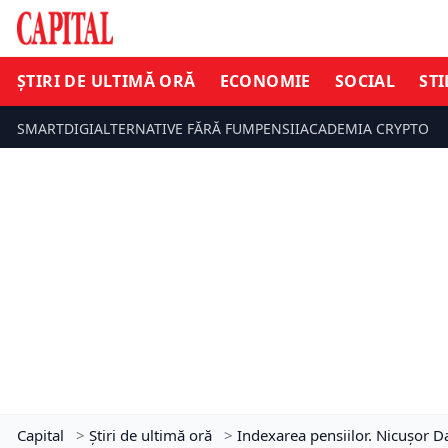
ȘTIRI DE ULTIMĂ ORĂ
ECONOMIE
SOCIAL
STI
SMARTDIGI
ALTERNATIVE FĂRĂ FUM
PENSII
ACADEMIA CRYPTO
Capital
>
Știri de ultimă oră
>
Indexarea pensiilor. Nicușor D