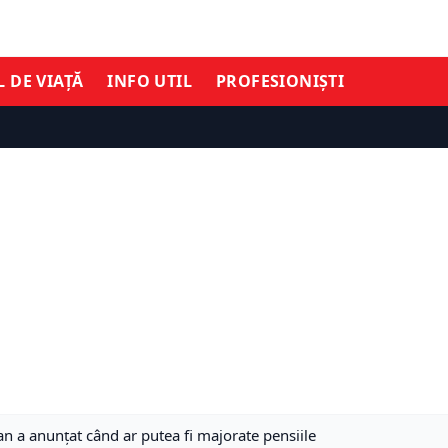
L DE VIAȚĂ
INFO UTIL
PROFESIONIȘTI
an a anunțat când ar putea fi majorate pensiile