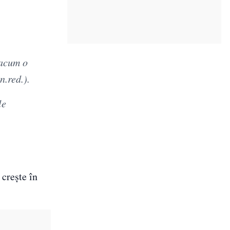
 acum o
n.red.).
le
crește în