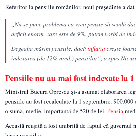
Referitor la pensiile românilor, noul președinte a dat
„Nu se pune problema ca vreo pensie să scadă dac
deficit enorm, care este de 9%, putem vorbi de ind
Degeaba mărim pensiile, dacă
inflația
crește foart
indexarea (de 12% nred.) pensiilor”, a spus Nicuș
Pensiile nu au mai fost indexate la 
Ministrul Bucura Oprescu și-a asumat elaborarea legii
pensiile au fost recalculate la 1 septembrie. 900.000 
o sumă, medie, importantă de 520 de lei.
Pensia
medie
Această reușită a fost umbrită de faptul că guvernul 
legea pensiilor.