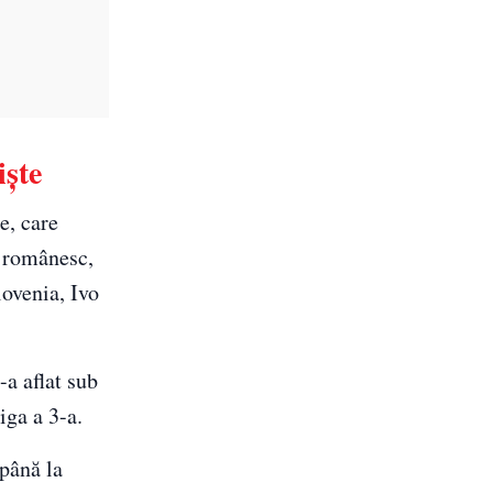
işte
e, care
românesc,
lovenia, Ivo
-a aflat sub
iga a 3-a.
 până la