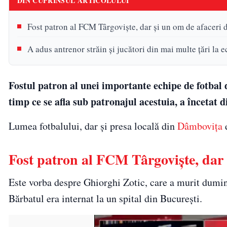
DIN CUPRINSUL ARTICOLULUI
Fost patron al FCM Târgoviște, dar şi un om de afaceri 
A adus antrenor străin şi jucători din mai multe ţări la 
Fostul patron al unei importante echipe de fotbal d
timp ce se afla sub patronajul acestuia, a încetat 
Lumea fotbalului, dar şi presa locală din
Dâmboviţa
e
Fost patron al FCM Târgoviște, dar 
Este vorba despre Ghiorghi Zotic, care a murit dumini
Bărbatul era internat la un spital din Bucureşti.