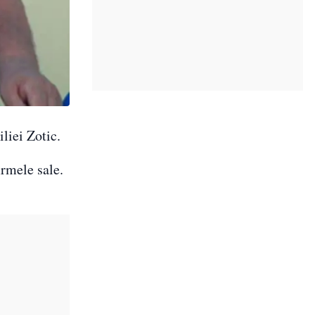
liei Zotic.
irmele sale.