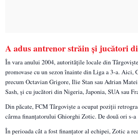
A adus antrenor străin şi jucători d
În vara anului 2004, autorităţile locale din Târgovişt
promovase cu un sezon înainte din Liga a 3-a. Aici,
precum Octavian Grigore, Ilie Stan sau Adrian Matei. 
Sash, şi cu jucători din Nigeria, Japonia, SUA sau Fr
Din păcate, FCM Târgovişte a ocupat poziţii retrogradab
cârma finanţatorului Ghiorghi Zotic. De două ori s-a sa
În perioada cât a fost finanţator al echipei, Zotic a r