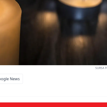
SURSA F
oogle News