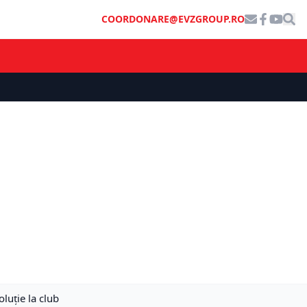
COORDONARE@EVZGROUP.RO
luţie la club