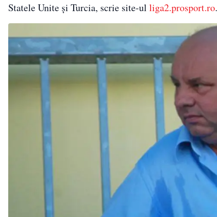
Statele Unite şi Turcia, scrie site-ul
liga2.prosport.ro