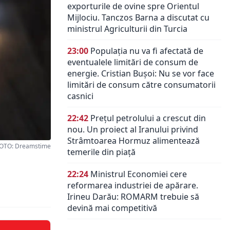
exporturile de ovine spre Orientul
Mijlociu. Tanczos Barna a discutat cu
ministrul Agriculturii din Turcia
23:00
Populația nu va fi afectată de
eventualele limitări de consum de
energie. Cristian Bușoi: Nu se vor face
limitări de consum către consumatorii
casnici
22:42
Prețul petrolului a crescut din
nou. Un proiect al Iranului privind
Strâmtoarea Hormuz alimentează
OTO: Dreamstime
temerile din piață
22:24
Ministrul Economiei cere
reformarea industriei de apărare.
Irineu Darău: ROMARM trebuie să
devină mai competitivă