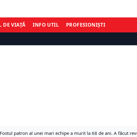
L DE VIAȚĂ
INFO UTIL
PROFESIONIȘTI
Fostul patron al unei mari echipe a murit la 68 de ani. A făcut revo