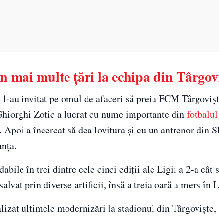
in mai multe ţări la echipa din Târgov
e l-au invitat pe omul de afaceri să preia FCM Târgovişt
 Ghiorghi Zotic a lucrat cu nume importante din
fotbalul
Apoi a încercat să dea lovitura şi cu un antrenor din S
anţa.
ile în trei dintre cele cinci ediții ale Ligii a 2-a cât s
lvat prin diverse artificii, însă a treia oară a mers în L
ealizat ultimele modernizări la stadionul din Târgoviște,