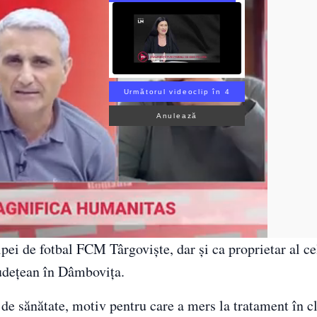
Următorul videoclip în 3
Anulează
ipei de fotbal FCM Târgoviște, dar şi ca proprietar al c
judeţean în Dâmboviţa.
de sănătate, motiv pentru care a mers la tratament în cl