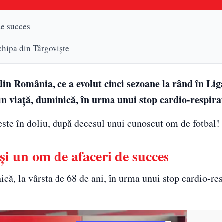
de succes
echipa din Târgovişte
in România, ce a evolut cinci sezoane la rând în Liga
din viaţă, duminică, în urma unui stop cardio-respira
ste în doliu, după decesul unui cunoscut om de fotbal!
şi un om de afaceri de succes
că, la vârsta de 68 de ani, în urma unui stop cardio-res