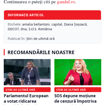
Continuarea o puteți citi pe
gandul.ro
.
INFORMAȚII ARTICOL
Etichete:
amalia bellantoni
,
capital
,
Diana Șoșoacă
,
DIICOT
,
dna
,
S.O.S. România
Publicat în:
Știri de ultimă oră
RECOMANDĂRILE NOASTRE
ȘTIRI DE ULTIMĂ ORĂ
ȘTIRI DE ULTIMĂ ORĂ
Parlamentul European
SOS depune moțiune
a votat ridicarea
de cenzură împotriva