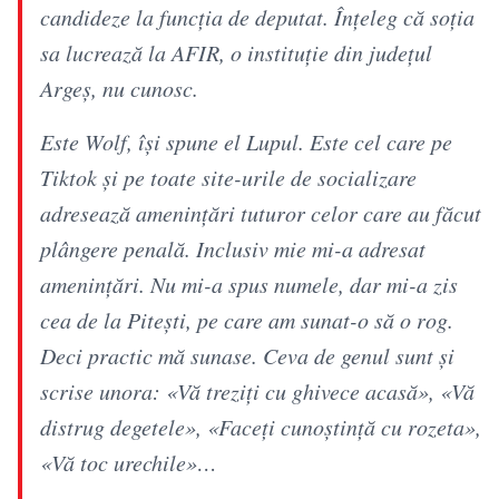
candideze la funcția de deputat. Înțeleg că soția
sa lucrează la AFIR, o instituție din județul
Argeș, nu cunosc.
Este Wolf, își spune el Lupul. Este cel care pe
Tiktok și pe toate site-urile de socializare
adresează amenințări tuturor celor care au făcut
plângere penală. Inclusiv mie mi-a adresat
amenințări. Nu mi-a spus numele, dar mi-a zis
cea de la Pitești, pe care am sunat-o să o rog.
Deci practic mă sunase. Ceva de genul sunt și
scrise unora: «Vă treziți cu ghivece acasă», «Vă
distrug degetele», «Faceți cunoștință cu rozeta»,
«Vă toc urechile»…