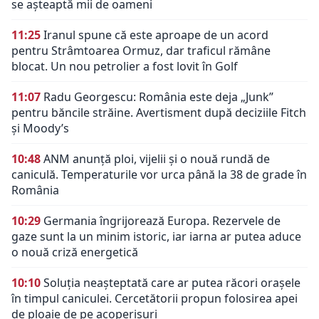
se așteaptă mii de oameni
11:25
Iranul spune că este aproape de un acord
pentru Strâmtoarea Ormuz, dar traficul rămâne
blocat. Un nou petrolier a fost lovit în Golf
11:07
Radu Georgescu: România este deja „Junk”
pentru băncile străine. Avertisment după deciziile Fitch
și Moody’s
10:48
ANM anunță ploi, vijelii și o nouă rundă de
caniculă. Temperaturile vor urca până la 38 de grade în
România
10:29
Germania îngrijorează Europa. Rezervele de
gaze sunt la un minim istoric, iar iarna ar putea aduce
o nouă criză energetică
10:10
Soluția neașteptată care ar putea răcori orașele
în timpul caniculei. Cercetătorii propun folosirea apei
de ploaie de pe acoperișuri