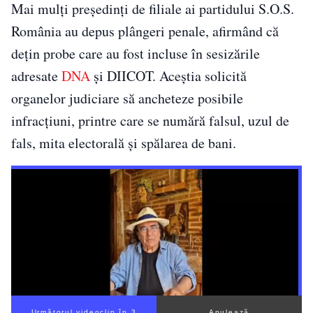
Mai mulți președinți de filiale ai partidului S.O.S.
România au depus plângeri penale, afirmând că
dețin probe care au fost incluse în sesizările
adresate
DNA
și DIICOT. Aceștia solicită
organelor judiciare să ancheteze posibile
infracțiuni, printre care se numără falsul, uzul de
fals, mita electorală și spălarea de bani.
Următorul videoclip în 2
Anulează