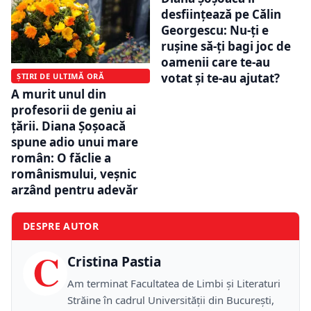
desființează pe Călin
Georgescu: Nu-ți e
rușine să-ți bagi joc de
oamenii care te-au
votat și te-au ajutat?
ȘTIRI DE ULTIMĂ ORĂ
A murit unul din
profesorii de geniu ai
țării. Diana Șoșoacă
spune adio unui mare
român: O făclie a
românismului, veșnic
arzând pentru adevăr
DESPRE AUTOR
C
Cristina Pastia
Am terminat Facultatea de Limbi și Literaturi
Străine în cadrul Universității din București,