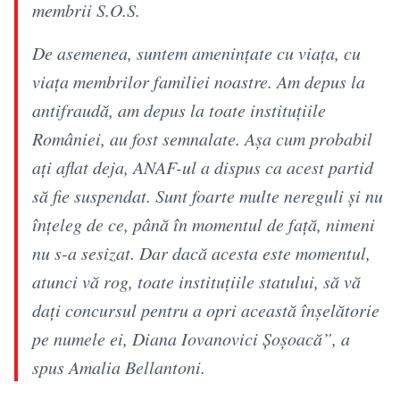
membrii S.O.S.
De asemenea, suntem amenințate cu viața, cu
viața membrilor familiei noastre. Am depus la
antifraudă, am depus la toate instituțiile
României, au fost semnalate. Așa cum probabil
ați aflat deja, ANAF-ul a dispus ca acest partid
să fie suspendat. Sunt foarte multe nereguli și nu
înțeleg de ce, până în momentul de față, nimeni
nu s-a sesizat. Dar dacă acesta este momentul,
atunci vă rog, toate instituțiile statului, să vă
dați concursul pentru a opri această înșelătorie
pe numele ei, Diana Iovanovici Șoșoacă”, a
spus Amalia Bellantoni.