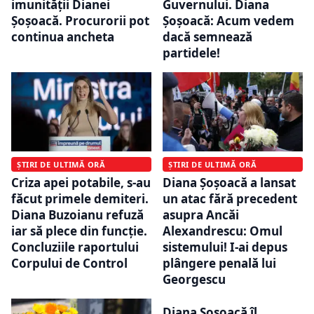
imunității Dianei
Guvernului. Diana
Șoșoacă. Procurorii pot
Șoșoacă: Acum vedem
continua ancheta
dacă semnează
partidele!
ȘTIRI DE ULTIMĂ ORĂ
ȘTIRI DE ULTIMĂ ORĂ
Criza apei potabile, s-au
Diana Șoșoacă a lansat
făcut primele demiteri.
un atac fără precedent
Diana Buzoianu refuză
asupra Ancăi
iar să plece din funcție.
Alexandrescu: Omul
Concluziile raportului
sistemului! I-ai depus
Corpului de Control
plângere penală lui
Georgescu
Diana Șoșoacă îl