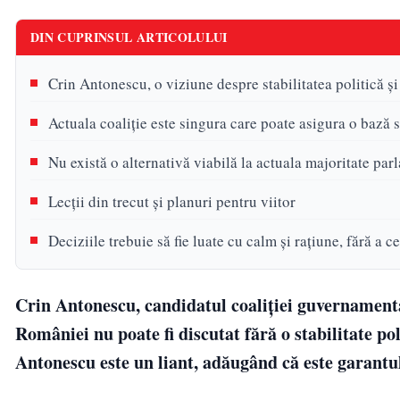
DIN CUPRINSUL ARTICOLULUI
Crin Antonescu, o viziune despre stabilitatea politică ș
Actuala coaliție este singura care poate asigura o bază 
Nu există o alternativă viabilă la actuala majoritate pa
Lecții din trecut și planuri pentru viitor
Deciziile trebuie să fie luate cu calm și rațiune, fără a c
Crin Antonescu, candidatul coaliției guvernamental
României nu poate fi discutat fără o stabilitate p
Antonescu este un liant, adăugând că este garantul