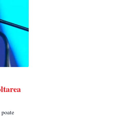
oltarea
e poate