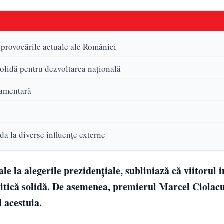
i provocările actuale ale României
solidă pentru dezvoltarea națională
rlamentară
eda la diverse influențe externe
e la alegerile prezidențiale, subliniază că viitorul 
olitică solidă. De asemenea, premierul Marcel Ciolac
 acestuia.