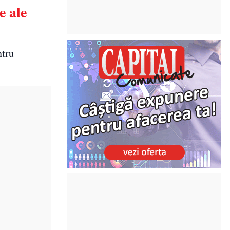
e ale
ntru