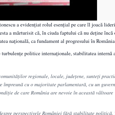
Viorel Cataramă, despre singurul partener pe care poate să parieze România
escu a evidențiat rolul esențial pe care îl joacă lideri
cesta a mărturisit că, în ciuda faptului că nu deține încă
itatea națională, ca fundament al progresului în România
turbulențe politice internaționale, stabilitatea internă
comunităţilor regionale, locale, judeţene, sunteţi pract
e împreună cu o majoritate parlamentară, cu un guvern 
ondiţie de care România are nevoie în această vâltoare
espre perspectivele României fără stabilitate politică. 