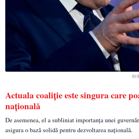
SUR
Actuala coaliție este singura care p
națională
De asemenea, el a subliniat importanța unei guvernări
asigura o bază solidă pentru dezvoltarea națională.