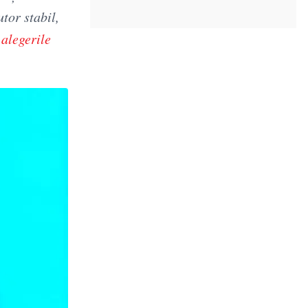
utor stabil,
a
alegerile