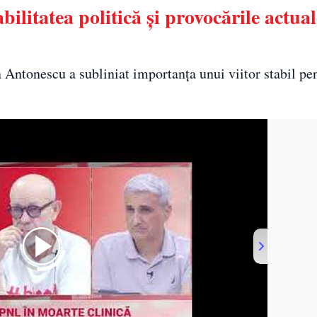
ilitatea politică și provocările actual
rin Antonescu a subliniat importanța unui viitor stabil pe