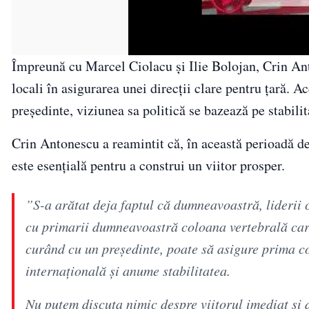
00:00
/
02:58
Împreună cu Marcel Ciolacu și Ilie Bolojan, Crin Anton
locali în asigurarea unei direcții clare pentru țară. A
președinte, viziunea sa politică se bazează pe stabil
Crin Antonescu a reamintit că, în această perioadă de 
este esențială pentru a construi un viitor prosper.
”S-a arătat deja faptul că dumneavoastră, liderii 
cu primarii dumneavoastră coloana vertebrală car
curând cu un preşedinte, poate să asigure prima c
internaţională şi anume stabilitatea.
Nu putem discuta nimic despre viitorul imediat şi d