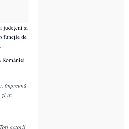
i județeni și
 o funcție de
.
 a României
ic, împreună
şi în
Toţi actorii