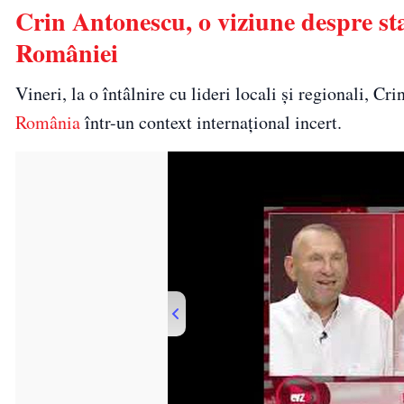
Crin Antonescu, o viziune despre stab
României
Vineri, la o întâlnire cu lideri locali și regionali, C
România
într-un context internațional incert.