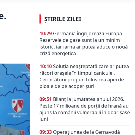
e.
ȘTIRILE ZILEI
10:29
Germania îngrijorează Europa.
Rezervele de gaze sunt la un minim
istoric, iar iarna ar putea aduce o nouă
criză energetică
10:10
Soluția neașteptată care ar putea
răcori orașele în timpul caniculei.
Cercetătorii propun folosirea apei de
ploaie de pe acoperișuri
09:51
Bilanț la jumătatea anului 2026.
Peste 17 milioane de porții de hrană au
ajuns la românii vulnerabili în doar șase
luni
09:33
Operațiunea de la Cernavodă