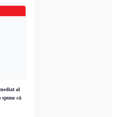
imediat al
u spune că