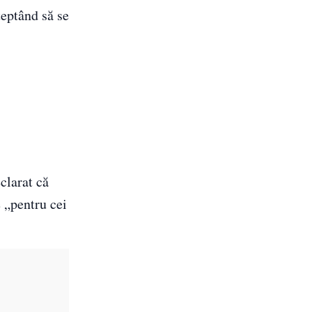
teptând să se
clarat că
e „pentru cei