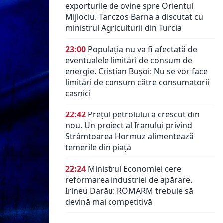
exporturile de ovine spre Orientul
Mijlociu. Tanczos Barna a discutat cu
ministrul Agriculturii din Turcia
23:00
Populația nu va fi afectată de
eventualele limitări de consum de
energie. Cristian Bușoi: Nu se vor face
limitări de consum către consumatorii
casnici
22:42
Prețul petrolului a crescut din
nou. Un proiect al Iranului privind
Strâmtoarea Hormuz alimentează
temerile din piață
22:24
Ministrul Economiei cere
reformarea industriei de apărare.
Irineu Darău: ROMARM trebuie să
devină mai competitivă