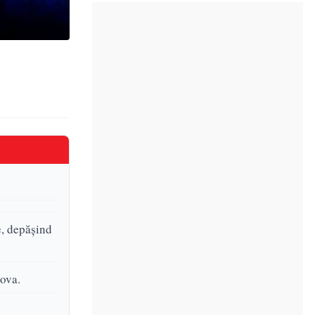
e, depășind
ova.