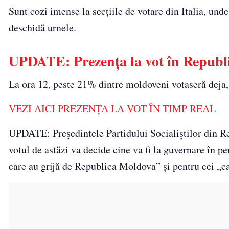
Sunt cozi imense la secțiile de votare din Italia, und
deschidă urnele.
UPDATE: Prezența la vot în Republ
La ora 12, peste 21% dintre moldoveni votaseră deja,
VEZI AICI PREZENȚA LA VOT ÎN TIMP REAL
UPDATE: Preşedintele Partidului Socialiştilor din R
votul de astăzi va decide cine va fi la guvernare în 
care au grijă de Republica Moldova” şi pentru cei „c