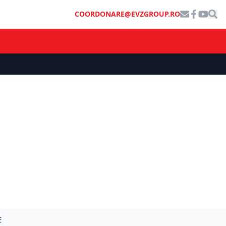
COORDONARE@EVZGROUP.RO
E