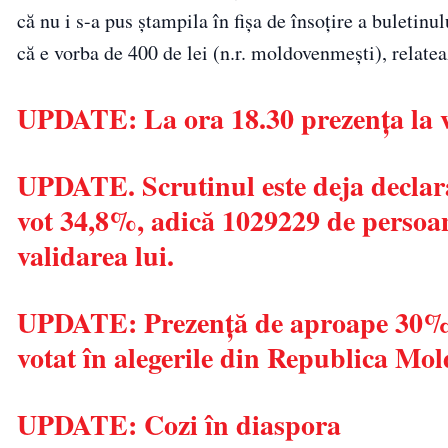
că nu i s-a pus ștampila în fișa de însoțire a buletinu
că e vorba de 400 de lei (n.r. moldovenmești), relate
UPDATE: La ora 18.30 prezența la 
UPDATE. Scrutinul este deja declarat
vot 34,8%, adică 1029229 de persoa
validarea lui.
UPDATE: Prezență de aproape 30% în
votat în alegerile din Republica Mol
UPDATE: Cozi în diaspora