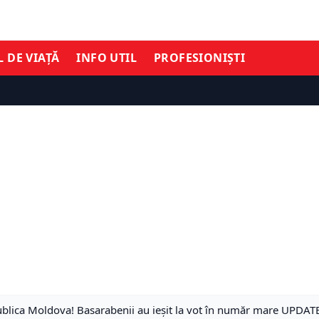
L DE VIAȚĂ
INFO UTIL
PROFESIONIȘTI
ublica Moldova! Basarabenii au ieșit la vot în număr mare UPDAT