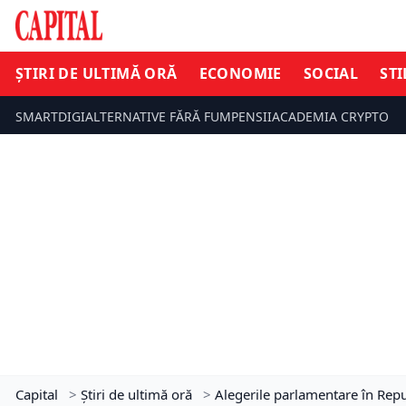
ȘTIRI DE ULTIMĂ ORĂ
ECONOMIE
SOCIAL
STI
SMARTDIGI
ALTERNATIVE FĂRĂ FUM
PENSII
ACADEMIA CRYPTO
Capital
>
Știri de ultimă oră
>
Alegerile parlamentare în Rep