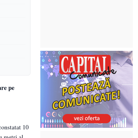
are pe
constatat 10
e metri al