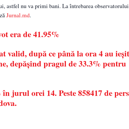
lui, astfel nu va primi bani. La întrebarea observatorului
ază
Jurnal.md
.
vot era de 41.95%
 valid, după ce până la ora 4 au ieșit
ne, depășind pragul de 33.3% pentru
 jurul orei 14. Peste 858417 de per
dova.