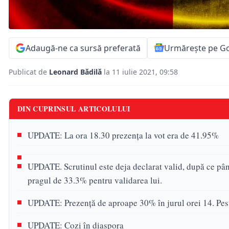
Adaugă-ne ca sursă preferată
Urmărește pe G
Publicat de
Leonard Bădilă
la 11 iulie 2021, 09:58
DIN CUPRINSUL ARTICOLULUI
UPDATE: La ora 18.30 prezența la vot era de 41.95%
UPDATE. Scrutinul este deja declarat valid, după ce pân
pragul de 33.3% pentru validarea lui.
UPDATE: Prezență de aproape 30% în jurul orei 14. Pes
UPDATE: Cozi în diaspora