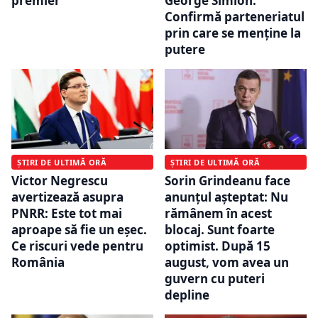
premier
George Simion:
Confirmă parteneriatul
prin care se menține la
putere
ȘTIRI DE ULTIMĂ ORĂ
ȘTIRI DE ULTIMĂ ORĂ
Victor Negrescu
Sorin Grindeanu face
avertizează asupra
anunțul așteptat: Nu
PNRR: Este tot mai
rămânem în acest
aproape să fie un eșec.
blocaj. Sunt foarte
Ce riscuri vede pentru
optimist. După 15
România
august, vom avea un
guvern cu puteri
depline