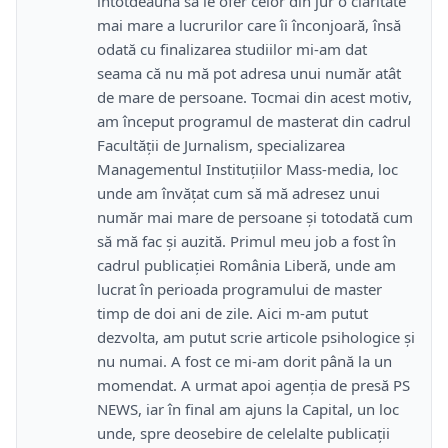
întotdeauna să le ofer celor din jur o claritate
mai mare a lucrurilor care îi înconjoară, însă
odată cu finalizarea studiilor mi-am dat
seama că nu mă pot adresa unui număr atât
de mare de persoane. Tocmai din acest motiv,
am început programul de masterat din cadrul
Facultății de Jurnalism, specializarea
Managementul Instituțiilor Mass-media, loc
unde am învățat cum să mă adresez unui
număr mai mare de persoane și totodată cum
să mă fac și auzită. Primul meu job a fost în
cadrul publicației România Liberă, unde am
lucrat în perioada programului de master
timp de doi ani de zile. Aici m-am putut
dezvolta, am putut scrie articole psihologice și
nu numai. A fost ce mi-am dorit până la un
momendat. A urmat apoi agenția de presă PS
NEWS, iar în final am ajuns la Capital, un loc
unde, spre deosebire de celelalte publicații