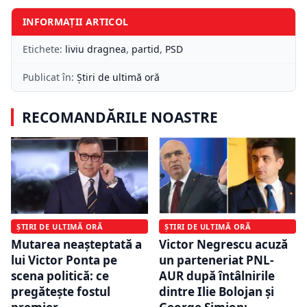
INFORMAȚII ARTICOL
Etichete:
liviu dragnea
,
partid
,
PSD
Publicat în:
Știri de ultimă oră
RECOMANDĂRILE NOASTRE
ȘTIRI DE ULTIMĂ ORĂ
ȘTIRI DE ULTIMĂ ORĂ
Mutarea neașteptată a
Victor Negrescu acuză
lui Victor Ponta pe
un parteneriat PNL-
scena politică: ce
AUR după întâlnirile
pregătește fostul
dintre Ilie Bolojan și