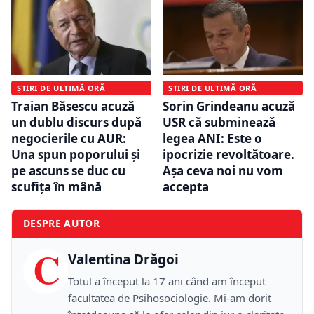
ȘTIRI DE ULTIMĂ ORĂ
ȘTIRI DE ULTIMĂ ORĂ
Traian Băsescu acuză
Sorin Grindeanu acuză
un dublu discurs după
USR că subminează
negocierile cu AUR:
legea ANI: Este o
Una spun poporului și
ipocrizie revoltătoare.
pe ascuns se duc cu
Aşa ceva noi nu vom
scufița în mână
accepta
DESPRE AUTOR
C
Valentina Drăgoi
Totul a început la 17 ani când am început
facultatea de Psihosociologie. Mi-am dorit