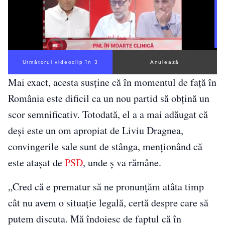
Următorul videoclip în 3
Anulează
Mai exact, acesta susține că în momentul de față în
România este dificil ca un nou partid să obțină un
scor semnificativ. Totodată, el a a mai adăugat că
deși este un om apropiat de Liviu Dragnea,
convingerile sale sunt de stânga, menționând că
este atașat de
PSD
, unde ș va rămâne.
„Cred că e prematur să ne pronunţăm atâta timp
cât nu avem o situaţie legală, certă despre care să
putem discuta. Mă îndoiesc de faptul că în