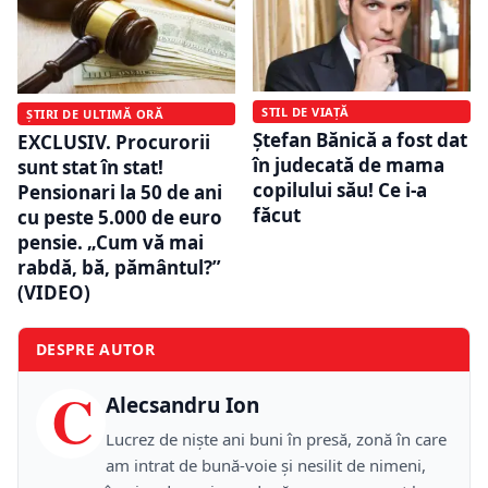
STIL DE VIAȚĂ
ȘTIRI DE ULTIMĂ ORĂ
Ștefan Bănică a fost dat
EXCLUSIV. Procurorii
în judecată de mama
sunt stat în stat!
copilului său! Ce i-a
Pensionari la 50 de ani
făcut
cu peste 5.000 de euro
pensie. „Cum vă mai
rabdă, bă, pământul?”
(VIDEO)
DESPRE AUTOR
C
Alecsandru Ion
Lucrez de niște ani buni în presă, zonă în care
am intrat de bună-voie și nesilit de nimeni,