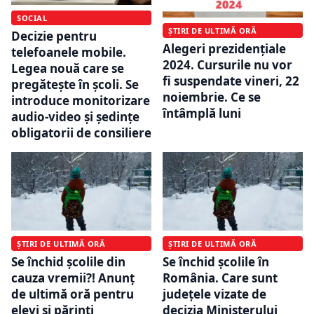
SOCIAL
ȘTIRI DE ULTIMĂ ORĂ
Decizie pentru
Alegeri prezidențiale
telefoanele mobile.
2024. Cursurile nu vor
Legea nouă care se
fi suspendate vineri, 22
pregătește în școli. Se
noiembrie. Ce se
introduce monitorizare
întâmplă luni
audio-video și ședințe
obligatorii de consiliere
ȘTIRI DE ULTIMĂ ORĂ
ȘTIRI DE ULTIMĂ ORĂ
Se închid școlile din
Se închid şcolile în
cauza vremii?! Anunț
România. Care sunt
de ultimă oră pentru
județele vizate de
elevi și părinți
decizia Ministerului