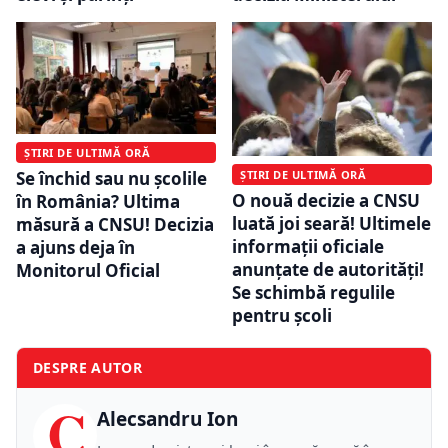
ȘTIRI DE ULTIMĂ ORĂ
Se închid sau nu școlile
ȘTIRI DE ULTIMĂ ORĂ
O nouă decizie a CNSU
în România? Ultima
luată joi seară! Ultimele
măsură a CNSU! Decizia
informații oficiale
a ajuns deja în
anunțate de autorități!
Monitorul Oficial
Se schimbă regulile
pentru școli
DESPRE AUTOR
C
Alecsandru Ion