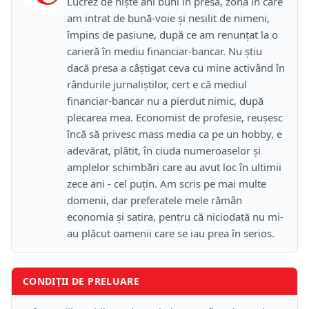
Lucrez de niște ani buni în presă, zonă în care
am intrat de bună-voie și nesilit de nimeni,
împins de pasiune, după ce am renunțat la o
carieră în mediu financiar-bancar. Nu știu
dacă presa a câștigat ceva cu mine activând în
rândurile jurnaliștilor, cert e că mediul
financiar-bancar nu a pierdut nimic, după
plecarea mea. Economist de profesie, reușesc
încă să privesc mass media ca pe un hobby, e
adevărat, plătit, în ciuda numeroaselor și
amplelor schimbări care au avut loc în ultimii
zece ani - cel puțin. Am scris pe mai multe
domenii, dar preferatele mele rămân
economia și satira, pentru că niciodată nu mi-
au plăcut oamenii care se iau prea în serios.
CONDIȚII DE PRELUARE