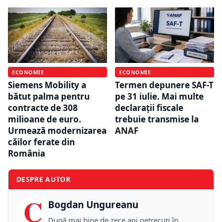
ECONOMIE
ECONOMIE
Siemens Mobility a
Termen depunere SAF-T
bătut palma pentru
pe 31 iulie. Mai multe
contracte de 308
declarații fiscale
milioane de euro.
trebuie transmise la
Urmează modernizarea
ANAF
căilor ferate din
România
DESPRE AUTOR
C
Bogdan Ungureanu
După mai bine de zece ani petrecuţi în