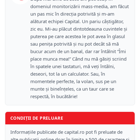
domeniul monitorizării mass-media, am făcut
un pas mic în direcţia potrivită şi m-am
alăturat echipei Capital. Un pariu câştigător,
zic eu. Mi-au plăcut dintotdeauna cuvintele şi
puterea pe care acestea le pot avea în glasul
sau peniţa potrivită şi nu pot decât să mă
bucur acum de un banal, dar rar întâlnit “Îmi
place munca mea!” Când nu mă găsiţi scriind
în spatele unei tastaturi, mă veţi întâlni,
deseori, tot la un calculator. Sau, în
momentele perfecte, la volan, sus pe un
munte şi bineînţeles, ca un taur care se
respectă, în bucătărie!
CONDIȚII DE PRELUARE
Informațiile publicate de capital.ro pot fi preluate de
alte publicații online doar în limita a 500 de caractere și