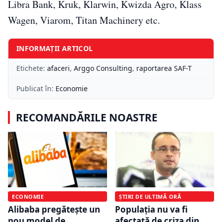
Libra Bank, Kruk, Klarwin, Kwizda Agro, Klass
Wagen, Viarom, Titan Machinery etc.
INFORMAȚII ARTICOL
Etichete:
afaceri
,
Arggo Consulting
,
raportarea SAF-T
Publicat în:
Economie
RECOMANDĂRILE NOASTRE
ECONOMIE
ȘTIRI DE ULTIMĂ ORĂ
Alibaba pregătește un
Populația nu va fi
nou model de
afectată de criza din