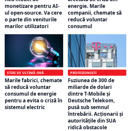
monetizare pentru AI-
energie. Marile
ul open-source. Va cere
companii, chemate să
o parte din veniturile
reducă voluntar
marilor utilizatori
consumul
ȘTIRI DE ULTIMĂ ORĂ
PROFESIONIȘTI
Marile fabrici, chemate
Fuziunea de 300 de
să reducă voluntar
miliarde de dolari
consumul de energie
dintre T-Mobile și
pentru a evita o criză în
Deutsche Telekom,
sistemul electric
pusă sub semnul
întrebării. Acționarii și
autoritățile din SUA
ridică obstacole