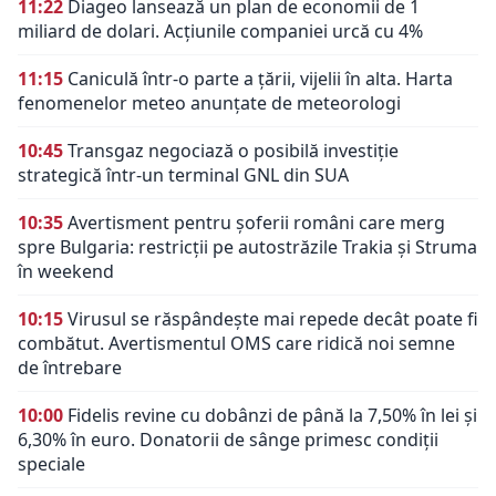
11:22
Diageo lansează un plan de economii de 1
miliard de dolari. Acțiunile companiei urcă cu 4%
11:15
Caniculă într-o parte a țării, vijelii în alta. Harta
fenomenelor meteo anunțate de meteorologi
10:45
Transgaz negociază o posibilă investiție
strategică într-un terminal GNL din SUA
10:35
Avertisment pentru șoferii români care merg
spre Bulgaria: restricții pe autostrăzile Trakia și Struma
în weekend
10:15
Virusul se răspândește mai repede decât poate fi
combătut. Avertismentul OMS care ridică noi semne
de întrebare
10:00
Fidelis revine cu dobânzi de până la 7,50% în lei și
6,30% în euro. Donatorii de sânge primesc condiții
speciale