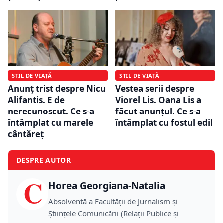
STIL DE VIAȚĂ
STIL DE VIAȚĂ
Anunț trist despre Nicu
Vestea serii despre
Alifantis. E de
Viorel Lis. Oana Lis a
nerecunoscut. Ce s-a
făcut anunțul. Ce s-a
întâmplat cu marele
întâmplat cu fostul edil
cântăreț
DESPRE AUTOR
C
Horea Georgiana-Natalia
Absolventă a Facultății de Jurnalism și
Științele Comunicării (Relații Publice și