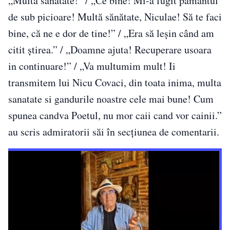
„Multa sanatate!” / „Ce bine! Mi-a fugit pământul
de sub picioare! Multă sănătate, Niculae! Să te faci
bine, că ne e dor de tine!” / „Era să leșin când am
citit știrea.” / „Doamne ajuta! Recuperare usoara
in continuare!” / „Va multumim mult! Ii
transmitem lui Nicu Covaci, din toata inima, multa
sanatate si gandurile noastre cele mai bune! Cum
spunea candva Poetul, nu mor caii cand vor cainii.”
au scris admiratorii săi în secțiunea de comentarii.