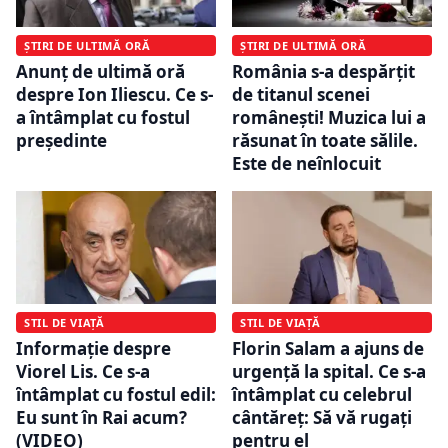
ȘTIRI DE ULTIMĂ ORĂ
ȘTIRI DE ULTIMĂ ORĂ
Anunț de ultimă oră
România s-a despărțit
despre Ion Iliescu. Ce s-
de titanul scenei
a întâmplat cu fostul
românești! Muzica lui a
președinte
răsunat în toate sălile.
Este de neînlocuit
STIL DE VIAȚĂ
STIL DE VIAȚĂ
Informație despre
Florin Salam a ajuns de
Viorel Lis. Ce s-a
urgență la spital. Ce s-a
întâmplat cu fostul edil:
întâmplat cu celebrul
Eu sunt în Rai acum?
cântăreț: Să vă rugați
(VIDEO)
pentru el