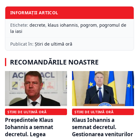
INFORMAȚII ARTICOL
Etichete:
decrete
,
klaus iohannis
,
pogrom
,
pogromul de
la iasi
Publicat în:
Știri de ultimă oră
RECOMANDĂRILE NOASTRE
ȘTIRI DE ULTIMĂ ORĂ
ȘTIRI DE ULTIMĂ ORĂ
Preşedintele Klaus
Klaus Iohannis a
Iohannis a semnat
semnat decretul.
decretul. Legea
Gestionarea veniturilor