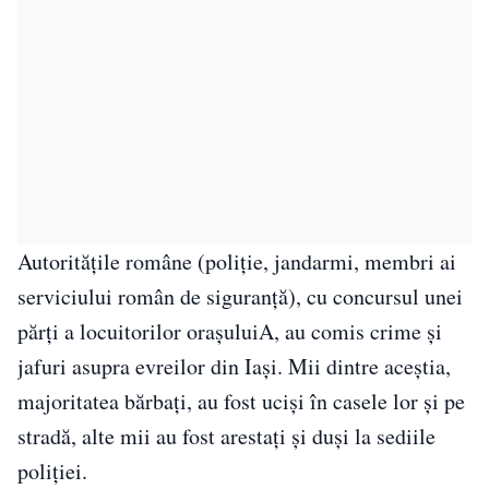
Autoritățile române (poliție, jandarmi, membri ai
serviciului român de siguranță), cu concursul unei
părți a locuitorilor orașuluiA, au comis crime și
jafuri asupra evreilor din Iași. Mii dintre aceștia,
majoritatea bărbați, au fost uciși în casele lor și pe
stradă, alte mii au fost arestați și duși la sediile
poliției.