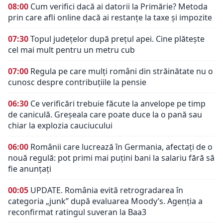
08:00
Cum verifici dacă ai datorii la Primărie? Metoda
prin care afli online dacă ai restanțe la taxe și impozite
07:30
Topul județelor după prețul apei. Cine plătește
cel mai mult pentru un metru cub
07:00
Regula pe care mulți români din străinătate nu o
cunosc despre contribuțiile la pensie
06:30
Ce verificări trebuie făcute la anvelope pe timp
de caniculă. Greșeala care poate duce la o pană sau
chiar la explozia cauciucului
06:00
Românii care lucrează în Germania, afectați de o
nouă regulă: pot primi mai puțini bani la salariu fără să
fie anunțați
00:05
UPDATE. România evită retrogradarea în
categoria „junk” după evaluarea Moody’s. Agenția a
reconfirmat ratingul suveran la Baa3