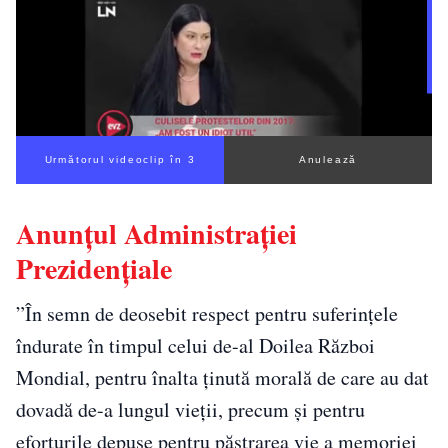
Următorul videoclip în 3
Anulează
Anunțul Administrației
Prezidențiale
”În semn de deosebit respect pentru suferințele
îndurate în timpul celui de-al Doilea Război
Mondial, pentru înalta ținută morală de care au dat
dovadă de-a lungul vieții, precum și pentru
eforturile depuse pentru păstrarea vie a memoriei