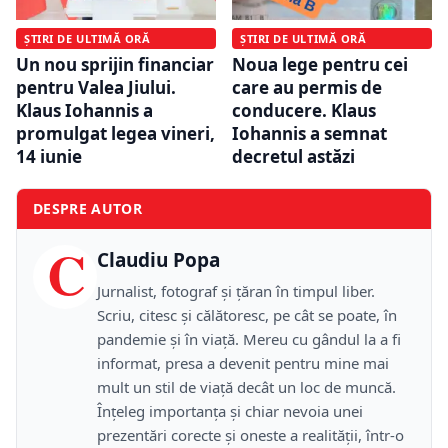
ȘTIRI DE ULTIMĂ ORĂ
ȘTIRI DE ULTIMĂ ORĂ
Un nou sprijin financiar
Noua lege pentru cei
pentru Valea Jiului.
care au permis de
Klaus Iohannis a
conducere. Klaus
promulgat legea vineri,
Iohannis a semnat
14 iunie
decretul astăzi
DESPRE AUTOR
C
Claudiu Popa
Jurnalist, fotograf și țăran în timpul liber.
Scriu, citesc și călătoresc, pe cât se poate, în
pandemie și în viață. Mereu cu gândul la a fi
informat, presa a devenit pentru mine mai
mult un stil de viață decât un loc de muncă.
Înțeleg importanța și chiar nevoia unei
prezentări corecte și oneste a realității, într-o