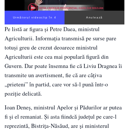
Următorul videoclip în 3
Anulează
Pe listă ar figura și Petre Daea, ministrul
Agriculturii. Informația transmisă pe surse pare
totuși greu de crezut deoarece ministrul
Agriculturii este cea mai populară figură din
Guvern. Dar poate însemna fie că Liviu Dragnea îi
transmite un avertisment, fie că are câțiva
„prieteni” în partid, care vor să-l pună într-o
poziție delicată.
Ioan Deneș, ministrul Apelor și Pădurilor ar putea
fi și el remaniat. Și asta fiindcă județul pe care-l
reprezintă, Bistrița-Năsăud, are și ministerul