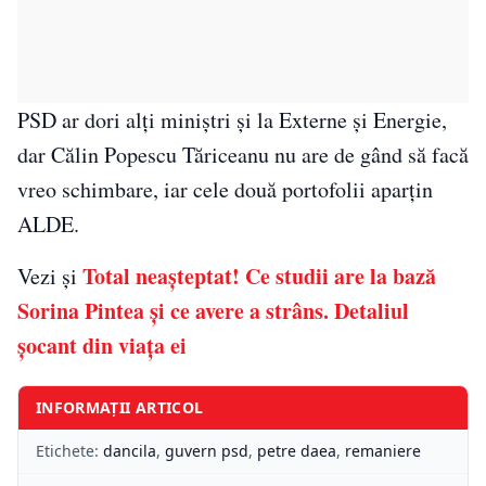
PSD ar dori alți miniștri și la Externe și Energie,
dar Călin Popescu Tăriceanu nu are de gând să facă
vreo schimbare, iar cele două portofolii aparțin
ALDE.
Total neașteptat! Ce studii are la bază
Vezi și
Sorina Pintea și ce avere a strâns. Detaliul
șocant din viața ei
INFORMAȚII ARTICOL
Etichete:
dancila
,
guvern psd
,
petre daea
,
remaniere