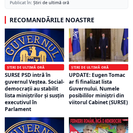
Publicat în:
Știri de ultimă oră
RECOMANDĂRILE NOASTRE
ȘTIRI DE ULTIMĂ ORĂ
ȘTIRI DE ULTIMĂ ORĂ
SURSE PSD intră în
UPDATE: Eugen Tomac
guvernul Veștea. Social-
ar fi finalizat lista
democrații au stabilit
Guvernului. Numele
lista miniștrilor și susțin
posibililor miniștri din
executivul în
viitorul Cabinet (SURSE)
Parlament