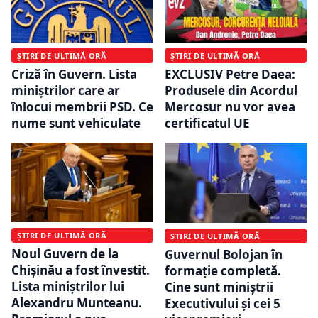
ȘTIRI DE ULTIMĂ ORĂ
ȘTIRI DE ULTIMĂ ORĂ
Criză în Guvern. Lista
EXCLUSIV Petre Daea:
miniștrilor care ar
Produsele din Acordul
înlocui membrii PSD. Ce
Mercosur nu vor avea
nume sunt vehiculate
certificatul UE
ȘTIRI DE ULTIMĂ ORĂ
ȘTIRI DE ULTIMĂ ORĂ
Noul Guvern de la
Guvernul Bolojan în
Chișinău a fost învestit.
formație completă.
Lista miniștrilor lui
Cine sunt miniștrii
Alexandru Munteanu.
Executivului și cei 5