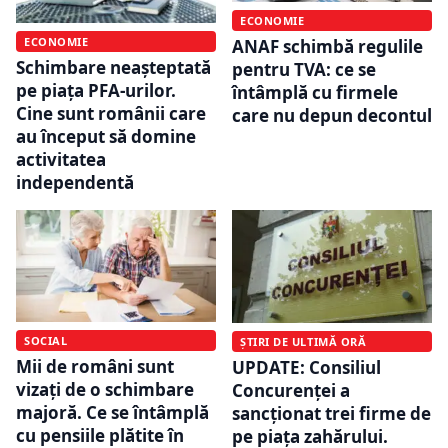
ECONOMIE
ECONOMIE
ANAF schimbă regulile
Schimbare neașteptată
pentru TVA: ce se
pe piața PFA-urilor.
întâmplă cu firmele
Cine sunt românii care
care nu depun decontul
au început să domine
activitatea
independentă
SOCIAL
ȘTIRI DE ULTIMĂ ORĂ
Mii de români sunt
UPDATE: Consiliul
vizați de o schimbare
Concurenței a
majoră. Ce se întâmplă
sancționat trei firme de
cu pensiile plătite în
pe piața zahărului.