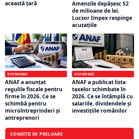
această țară
Amenzile depășesc 52
de milioane de lei.
Lucsor Impex respinge
acuzațiile
ECONOMIE
ECONOMIE
ANAF a anunțat
ANAF a publicat lista
regulile fiscale pentru
taxelor schimbate în
firme în 2026. Ce se
2026. Ce se întâmplă cu
schimbă pentru
salariile, dividendele și
microîntreprinderi și
investițiile românilor
antreprenori
CONDIȚII DE PRELUARE