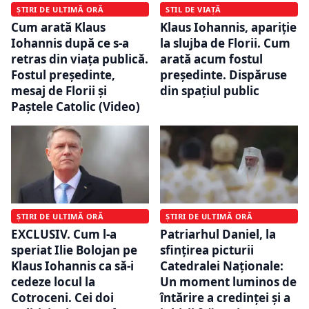
ȘTIRI DE ULTIMĂ ORĂ
STIL DE VIAȚĂ
Cum arată Klaus
Klaus Iohannis, apariție
Iohannis după ce s-a
la slujba de Florii. Cum
retras din viața publică.
arată acum fostul
Fostul președinte,
președinte. Dispăruse
mesaj de Florii și
din spațiul public
Paștele Catolic (Video)
ȘTIRI DE ULTIMĂ ORĂ
ȘTIRI DE ULTIMĂ ORĂ
EXCLUSIV. Cum l-a
Patriarhul Daniel, la
speriat Ilie Bolojan pe
sfințirea picturii
Klaus Iohannis ca să-i
Catedralei Naționale:
cedeze locul la
Un moment luminos de
Cotroceni. Cei doi
întărire a credinței și a