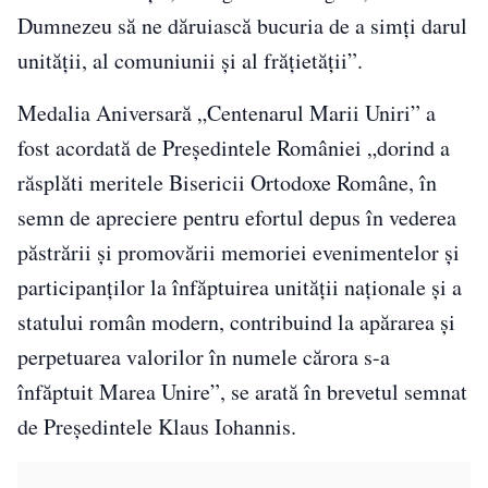
Dumnezeu să ne dăruiască bucuria de a simți darul
unității, al comuniunii și al frățietății”.
Medalia Aniversară „Centenarul Marii Uniri” a
fost acordată de Președintele României „dorind a
răsplăti meritele Bisericii Ortodoxe Române, în
semn de apreciere pentru efortul depus în vederea
păstrării și promovării memoriei evenimentelor și
participanților la înfăptuirea unității naționale și a
statului român modern, contribuind la apărarea și
perpetuarea valorilor în numele cărora s-a
înfăptuit Marea Unire”, se arată în brevetul semnat
de Președintele Klaus Iohannis.