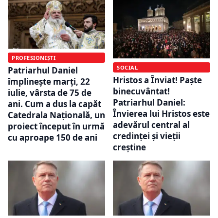
PROFESIONIȘTI
SOCIAL
Patriarhul Daniel
Hristos a Înviat! Paște
împlinește marți, 22
binecuvântat!
iulie, vârsta de 75 de
Patriarhul Daniel:
ani. Cum a dus la capăt
Învierea lui Hristos este
Catedrala Națională, un
adevărul central al
proiect început în urmă
credinţei şi vieţii
cu aproape 150 de ani
creștine