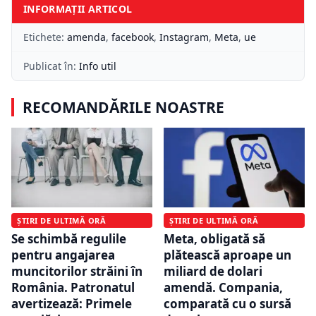
INFORMAȚII ARTICOL
Etichete:
amenda
,
facebook
,
Instagram
,
Meta
,
ue
Publicat în:
Info util
RECOMANDĂRILE NOASTRE
ȘTIRI DE ULTIMĂ ORĂ
ȘTIRI DE ULTIMĂ ORĂ
Se schimbă regulile
Meta, obligată să
pentru angajarea
plătească aproape un
muncitorilor străini în
miliard de dolari
România. Patronatul
amendă. Compania,
avertizează: Primele
comparată cu o sursă