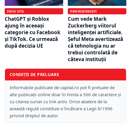
INFO UTIL
PROFESIONIȘTI
ChatGPT și Roblox
Cum vede Mark
ajung în aceeași
Zuckerberg viitorul
categorie cu Facebook
inteligenței artificiale.
și TikTok. Ce urmează
Șeful Meta avertizează
după decizia UE
că tehnologia nu ar
trebui controlată de
câteva instituții
CONDIȚII DE PRELUARE
Informațiile publicate de capital.ro pot fi preluate de
alte publicații online doar în limita a 500 de caractere și
cu citarea sursei cu link activ. Orice abatere de la
această regulă constituie o încălcare a Legii 8/1996
privind dreptul de autor.