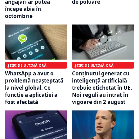
angajări ar putea
de poluare
începe abia în
octombrie
ȘTIRI DE ULTIMĂ ORĂ
ȘTIRI DE ULTIMĂ ORĂ
WhatsApp a avut o
Conținutul generat cu
problemă neașteptată
inteligență artificială
la nivel global. Ce
trebuie etichetat în UE.
funcție a aplicației a
Noi reguli au intrat în
fost afectată
vigoare din 2 august