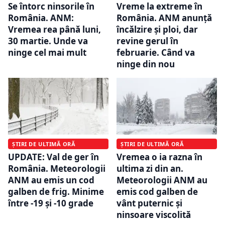
Se întorc ninsorile în
Vreme la extreme în
România. ANM:
România. ANM anunță
Vremea rea până luni,
încălzire și ploi, dar
30 martie. Unde va
revine gerul în
ninge cel mai mult
februarie. Când va
ninge din nou
ȘTIRI DE ULTIMĂ ORĂ
ȘTIRI DE ULTIMĂ ORĂ
UPDATE: Val de ger în
Vremea o ia razna în
România. Meteorologii
ultima zi din an.
ANM au emis un cod
Meteorologii ANM au
galben de frig. Minime
emis cod galben de
între -19 şi -10 grade
vânt puternic și
ninsoare viscolită