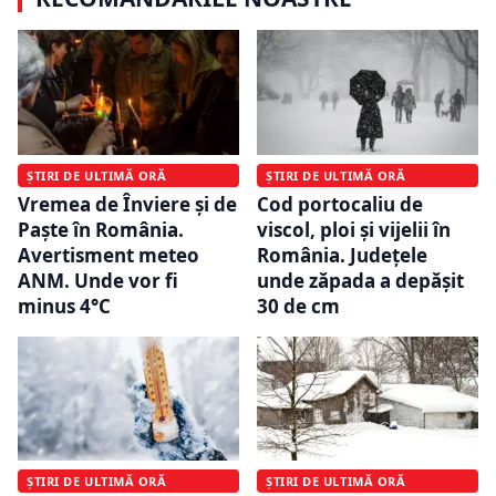
ȘTIRI DE ULTIMĂ ORĂ
ȘTIRI DE ULTIMĂ ORĂ
Vremea de Înviere și de
Cod portocaliu de
Paște în România.
viscol, ploi și vijelii în
Avertisment meteo
România. Județele
ANM. Unde vor fi
unde zăpada a depășit
minus 4°C
30 de cm
ȘTIRI DE ULTIMĂ ORĂ
ȘTIRI DE ULTIMĂ ORĂ