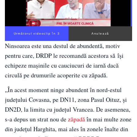
Următorul videoclip în 2
Anulează
Ninsoarea este una destul de abundentă, motiv
pentru care, DRDP le recomandă acestora să îşi
echipeze maşinile cu cauciucuri de iarnă dacă
circulă pe drumurile acoperite cu zăpadă.
„În acest moment ninge abundent în nord-estul
judeţului Covasna, pe DN11, zona Pasul Oituz, şi
DN2D, la limita cu judeţul Vrancea. De asemenea,
s-a depus un strat nou de
zăpadă
în mai multe zone
din judeţul Harghita, mai ales în zonele înalte din