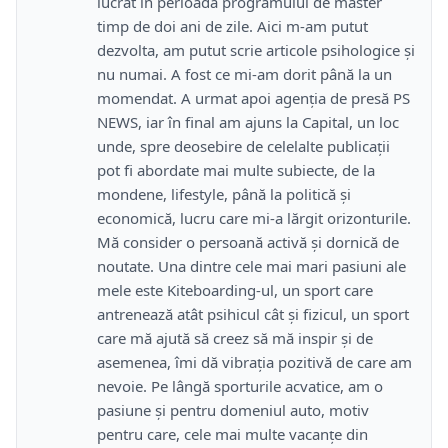
lucrat în perioada programului de master
timp de doi ani de zile. Aici m-am putut
dezvolta, am putut scrie articole psihologice și
nu numai. A fost ce mi-am dorit până la un
momendat. A urmat apoi agenția de presă PS
NEWS, iar în final am ajuns la Capital, un loc
unde, spre deosebire de celelalte publicații
pot fi abordate mai multe subiecte, de la
mondene, lifestyle, până la politică și
economică, lucru care mi-a lărgit orizonturile.
Mă consider o persoană activă și dornică de
noutate. Una dintre cele mai mari pasiuni ale
mele este Kiteboarding-ul, un sport care
antrenează atât psihicul cât și fizicul, un sport
care mă ajută să creez să mă inspir și de
asemenea, îmi dă vibrația pozitivă de care am
nevoie. Pe lângă sporturile acvatice, am o
pasiune și pentru domeniul auto, motiv
pentru care, cele mai multe vacanțe din