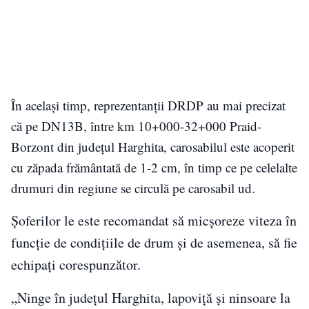
În același timp, reprezentanţii DRDP au mai precizat
că pe DN13B, între km 10+000-32+000 Praid-
Borzont din judeţul Harghita, carosabilul este acoperit
cu zăpada frământată de 1-2 cm, în timp ce pe celelalte
drumuri din regiune se circulă pe carosabil ud.
Șoferilor le este recomandat să micșoreze viteza în
funcție de condițiile de drum și de asemenea, să fie
echipați corespunzător.
„Ninge în judeţul Harghita, lapoviţă şi ninsoare la