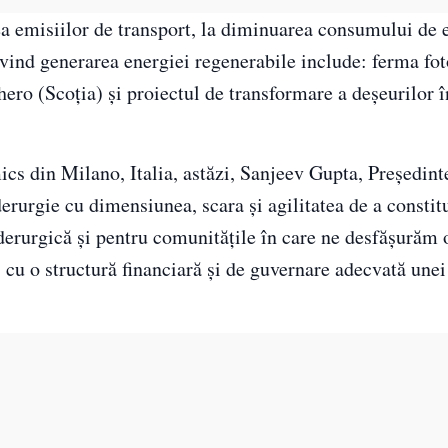
ea emisiilor de transport, la diminuarea consumului de 
rivind generarea energiei regenerabile include: ferma fot
hero (Scoția) și proiectul de transformare a deșeurilor 
s din Milano, Italia, astăzi, Sanjeev Gupta, Președint
erurgie cu dimensiunea, scara și agilitatea de a constitu
iderurgică și pentru comunitățile în care ne desfășurăm 
 cu o structură financiară și de guvernare adecvată unei