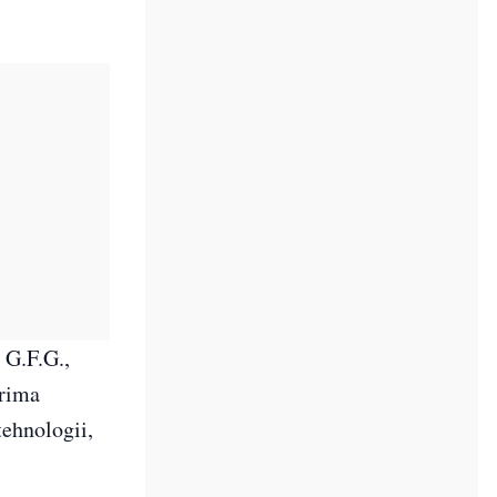
 G.F.G.,
prima
tehnologii,