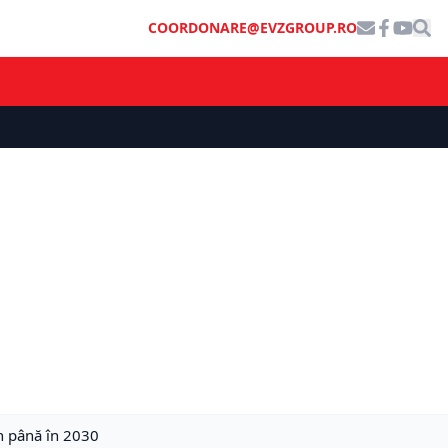
COORDONARE@EVZGROUP.RO
on până în 2030