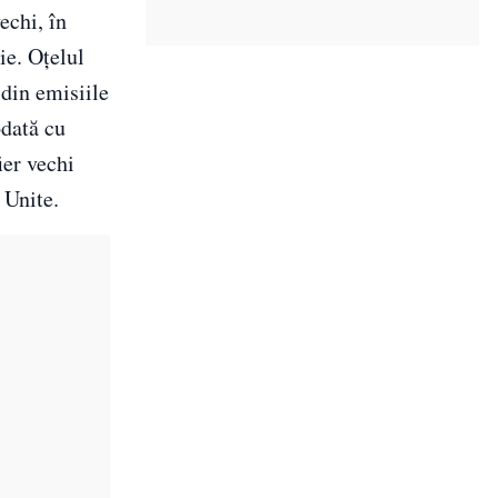
echi, în
ie. Oțelul
 din emisiile
odată cu
ier vechi
 Unite.