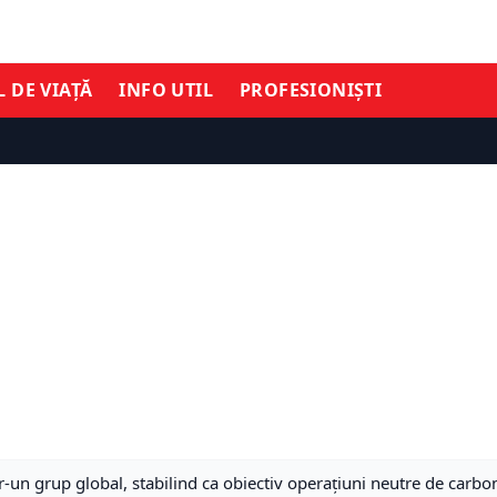
L DE VIAȚĂ
INFO UTIL
PROFESIONIȘTI
tr-un grup global, stabilind ca obiectiv operațiuni neutre de carb