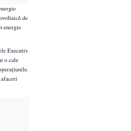
energie
ovoltaică de
în energie
ele Executiv
i o cale
operațiunile.
 afaceri