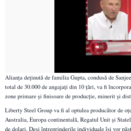
Alianța deținută de familia Gupta, condusă de Sanjee
total de 30.000 de angajați din 10 țări, va fi încorpora
zone primare și finisoare de producție, minerit și dis
Liberty Steel Group va fi al optulea producător de o
Australia, Europa continentală, Regatul Unit și State
de dolari. Deși întreprinderile individuale își vor pă