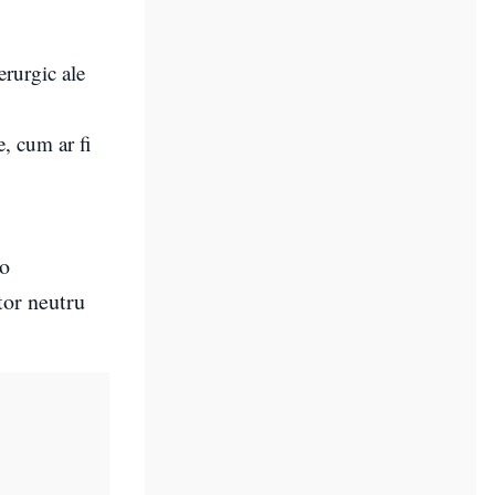
rurgic ale
, cum ar fi
-o
tor neutru