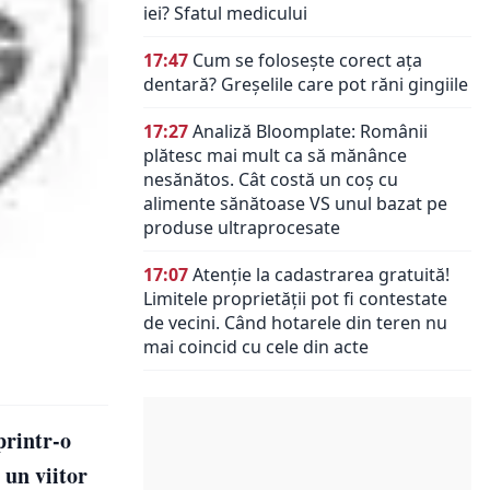
iei? Sfatul medicului
17:47
Cum se folosește corect ața
dentară? Greșelile care pot răni gingiile
17:27
Analiză Bloomplate: Românii
plătesc mai mult ca să mănânce
nesănătos. Cât costă un coș cu
alimente sănătoase VS unul bazat pe
produse ultraprocesate
17:07
Atenție la cadastrarea gratuită!
Limitele proprietății pot fi contestate
de vecini. Când hotarele din teren nu
mai coincid cu cele din acte
printr-o
 un viitor