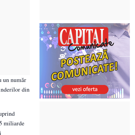
cu un număr
inderilor din
cuprind
15 miliarde
i