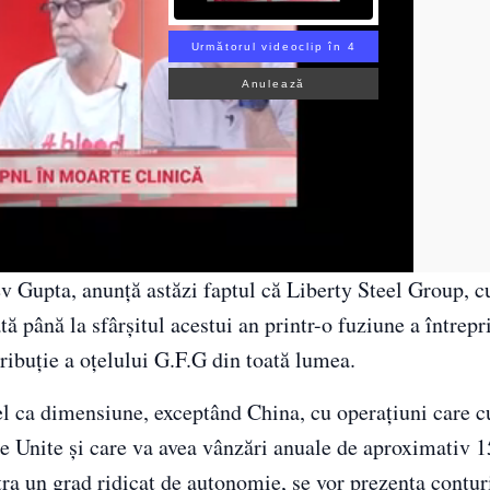
Următorul videoclip în 3
Anulează
v Gupta, anunță astăzi faptul că Liberty Steel Group, 
tă până la sfârșitul acestui an printr-o fuziune a întrepr
tribuție a oțelului G.F.G din toată lumea.
țel ca dimensiune, exceptând China, cu operațiuni care 
le Unite și care va avea vânzări anuale de aproximativ 
stra un grad ridicat de autonomie, se vor prezenta contur