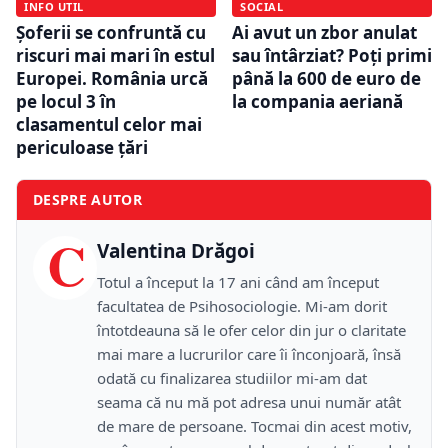
INFO UTIL
SOCIAL
Șoferii se confruntă cu
Ai avut un zbor anulat
riscuri mai mari în estul
sau întârziat? Poți primi
Europei. România urcă
până la 600 de euro de
pe locul 3 în
la compania aeriană
clasamentul celor mai
periculoase țări
DESPRE AUTOR
C
Valentina Drăgoi
Totul a început la 17 ani când am început
facultatea de Psihosociologie. Mi-am dorit
întotdeauna să le ofer celor din jur o claritate
mai mare a lucrurilor care îi înconjoară, însă
odată cu finalizarea studiilor mi-am dat
seama că nu mă pot adresa unui număr atât
de mare de persoane. Tocmai din acest motiv,