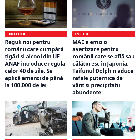
INFO UTIL
INFO UTIL
Reguli noi pentru
MAE a emis o
românii care cumpără
avertizare pentru
țigări și alcool din UE.
românii care se află sau
ANAF introduce regula
călătoresc în Japonia.
celor 40 de zile. Se
Taifunul Dolphin aduce
aplică amenzi de până
rafale puternice de
la 100.000 de lei
vânt și precipitații
abundente