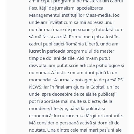
am început programul de masterat din cadrul
Facultății de Jurnalism, specializarea
Managementul Instituțiilor Mass-media, loc
unde am învățat cum să mă adresez unui
număr mai mare de persoane și totodată cum
să mă fac și auzită. Primul meu job a fost în
cadrul publicației România Liberă, unde am
lucrat în perioada programului de master
timp de doi ani de zile. Aici m-am putut
dezvolta, am putut scrie articole psihologice și
nu numai. A fost ce mi-am dorit până la un
momendat. A urmat apoi agenția de presă PS
NEWS, iar în final am ajuns la Capital, un loc
unde, spre deosebire de celelalte publicații
pot fi abordate mai multe subiecte, de la
mondene, lifestyle, până la politică și
economică, lucru care mi-a lărgit orizonturile.
Mă consider o persoană activă și dornică de
noutate. Una dintre cele mai mari pasiuni ale