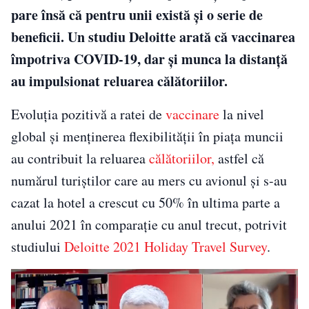
pare însă că pentru unii există și o serie de
beneficii. Un studiu Deloitte arată că vaccinarea
împotriva COVID-19, dar și munca la distanță
au impulsionat reluarea călătoriilor.
Evoluția pozitivă a ratei de
vaccinare
la nivel
global și menținerea flexibilității în piața muncii
au contribuit la reluarea
călătoriilor,
astfel că
numărul turiștilor care au mers cu avionul și s-au
cazat la hotel a crescut cu 50% în ultima parte a
anului 2021 în comparație cu anul trecut, potrivit
studiului
Deloitte 2021 Holiday Travel Survey
.