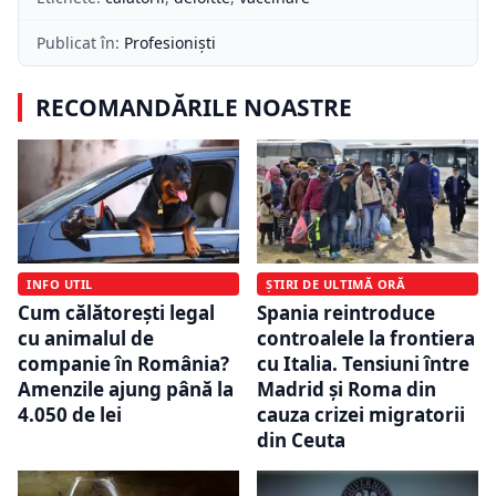
Publicat în:
Profesioniști
RECOMANDĂRILE NOASTRE
INFO UTIL
ȘTIRI DE ULTIMĂ ORĂ
Cum călătorești legal
Spania reintroduce
cu animalul de
controalele la frontiera
companie în România?
cu Italia. Tensiuni între
Amenzile ajung până la
Madrid și Roma din
4.050 de lei
cauza crizei migratorii
din Ceuta