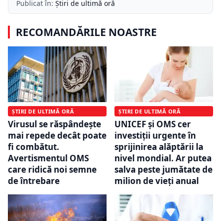
Publicat în:
Știri de ultimă oră
RECOMANDĂRILE NOASTRE
ȘTIRI DE ULTIMĂ ORĂ
ȘTIRI DE ULTIMĂ ORĂ
Virusul se răspândește
UNICEF și OMS cer
mai repede decât poate
investiții urgente în
fi combătut.
sprijinirea alăptării la
Avertismentul OMS
nivel mondial. Ar putea
care ridică noi semne
salva peste jumătate de
de întrebare
milion de vieți anual