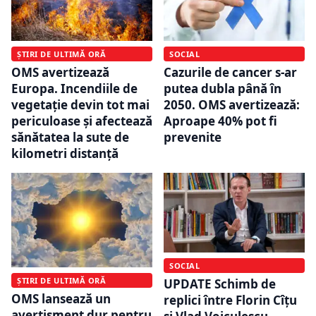
ȘTIRI DE ULTIMĂ ORĂ
SOCIAL
OMS avertizează
Cazurile de cancer s-ar
Europa. Incendiile de
putea dubla până în
vegetație devin tot mai
2050. OMS avertizează:
periculoase și afectează
Aproape 40% pot fi
sănătatea la sute de
prevenite
kilometri distanță
SOCIAL
ȘTIRI DE ULTIMĂ ORĂ
UPDATE Schimb de
OMS lansează un
replici între Florin Cîțu
avertisment dur pentru