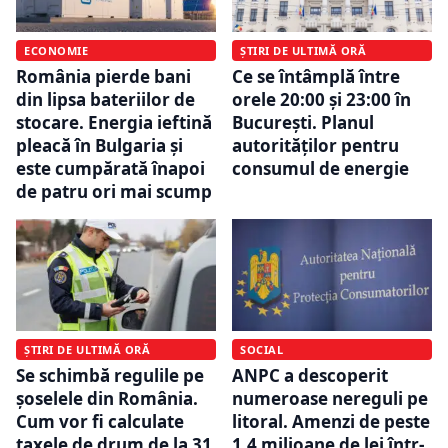
ECONOMIE
ȘTIRI DE ULTIMĂ ORĂ
România pierde bani
Ce se întâmplă între
din lipsa bateriilor de
orele 20:00 și 23:00 în
stocare. Energia ieftină
București. Planul
pleacă în Bulgaria și
autorităților pentru
este cumpărată înapoi
consumul de energie
de patru ori mai scump
ȘTIRI DE ULTIMĂ ORĂ
SOCIAL
Se schimbă regulile pe
ANPC a descoperit
șoselele din România.
numeroase nereguli pe
Cum vor fi calculate
litoral. Amenzi de peste
taxele de drum de la 31
1,4 milioane de lei într-