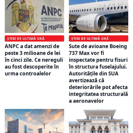
ȘTIRI DE ULTIMĂ ORĂ
ȘTIRI DE ULTIMĂ ORĂ
ANPC a dat amenzi de
Sute de avioane Boeing
peste 3 milioane de lei
737 Max vor fi
în cinci zile. Ce nereguli
inspectate pentru fisuri
au fost descoperite în
în structura fuselajului.
urma controalelor
Autoritățile din SUA
avertizează că
deteriorările pot afecta
integritatea structurală
a aeronavelor