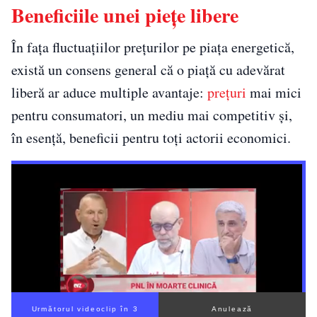
Beneficiile unei piețe libere
În fața fluctuațiilor prețurilor pe piața energetică,
există un consens general că o piață cu adevărat
liberă ar aduce multiple avantaje:
prețuri
mai mici
pentru consumatori, un mediu mai competitiv și,
în esență, beneficii pentru toți actorii economici.
Următorul videoclip în 2
Anulează