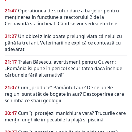
21:47
Operațiunea de scufundare a barjelor pentru
menținerea în funcțiune a reactorului 2 de la
Cernavodă s-a încheiat. Când se vor vedea efectele
21:27
Un obicei zilnic poate prelungi viața câinelui cu
până la trei ani. Veterinarii ne explică ce contează cu
adevărat
21:17
Traian Băsescu, avertisment pentru Guvern:
„România își pune în pericol securitatea dacă închide
cărbunele fără alternativă”
21:07
Cum „produce” Pământul aur? De ce unele
regiuni sunt atât de bogate în aur? Descoperirea care
schimbă ce știau geologii
20:47
Cum îți protejezi manichiura vara? Trucurile care
mențin unghiile impecabile la plajă și piscină