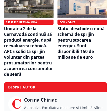
ȘTIRI DE ULTIMĂ ORĂ
ECONOMIE
Unitatea 2 de la
Statul deschide o nouă
Cernavodă continuă să
schemă de sprijin
producă energie, după
pentru stocarea
reevaluarea tehnică.
energiei. Sunt
APCE solicită sprijin
disponibili 150 de
voluntar din partea
milioane de euro
prosumatorilor pentru
acoperirea consumului
de seară
DESPRE AUTOR
C
Corina Chiriac
A absolvit Facultatea de Litere și Limbi Străine