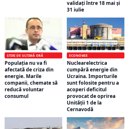
validați între 18 mai și
31 iulie
ȘTIRI DE ULTIMĂ ORĂ
ECONOMIE
Populația nu va fi
Nuclearelectrica
afectată de criza din
cumpără energie din
energie. Marile
Ucraina. Importurile
companii, chemate să
sunt folosite pentru a
reducă voluntar
acoperi deficitul
consumul
provocat de oprirea
Unității 1 de la
Cernavodă