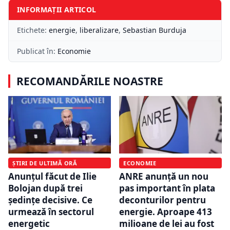
INFORMAȚII ARTICOL
Etichete:
energie
,
liberalizare
,
Sebastian Burduja
Publicat în:
Economie
RECOMANDĂRILE NOASTRE
ȘTIRI DE ULTIMĂ ORĂ
ECONOMIE
Anunțul făcut de Ilie
ANRE anunță un nou
Bolojan după trei
pas important în plata
ședințe decisive. Ce
deconturilor pentru
urmează în sectorul
energie. Aproape 413
energetic
milioane de lei au fost