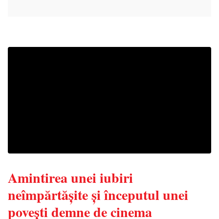
Amintirea unei iubiri
neîmpărtășite și începutul unei
povești demne de cinema