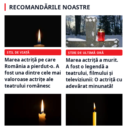
RECOMANDĂRILE NOASTRE
STIL DE VIAȚĂ
ȘTIRI DE ULTIMĂ ORĂ
Marea actriță pe care
Marea actriță a murit.
România a pierdut-o. A
A fost o legendă a
fost una dintre cele mai
teatrului, filmului și
valoroase actrițe ale
televiziunii: O actriță cu
teatrului românesc
adevărat minunată!