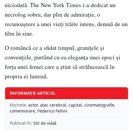
niciodată. The New York Times i-a dedicat un
necrolog sobru, dar plin de admirație, o
recunoaștere a unei vieți trăite intens, demnă de un
film în sine.
O româncă ce a sfidat timpul, granițele și
convențiile, purtând cu ea eleganța unei epoci și
forța unei femei care a știut să strălucească în
propria ei lumină.
INFORMAȚII ARTICOL
Etichete:
actor
,
atac cerebral
,
capital
,
cinematografie
,
comemorare
,
Federico Fellini
Publicat în:
Stil de viață