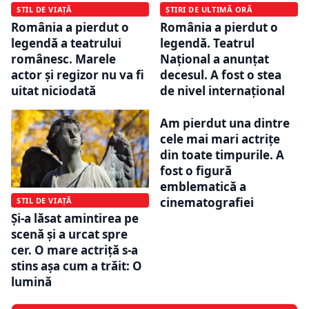
STIL DE VIAȚĂ
ȘTIRI DE ULTIMĂ ORĂ
România a pierdut o
România a pierdut o
legendă a teatrului
legendă. Teatrul
românesc. Marele
Naţional a anunțat
actor și regizor nu va fi
decesul. A fost o stea
uitat niciodată
de nivel internațional
Am pierdut una dintre
cele mai mari actrițe
din toate timpurile. A
fost o figură
emblematică a
cinematografiei
STIL DE VIAȚĂ
Și-a lăsat amintirea pe
scenă și a urcat spre
cer. O mare actriță s-a
stins așa cum a trăit: O
lumină