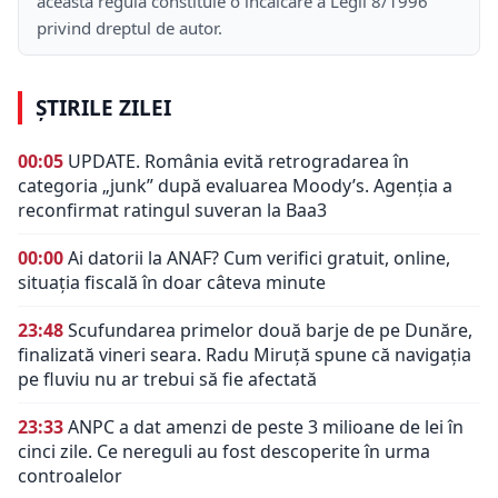
această regulă constituie o încălcare a Legii 8/1996
privind dreptul de autor.
ȘTIRILE ZILEI
00:05
UPDATE. România evită retrogradarea în
categoria „junk” după evaluarea Moody’s. Agenția a
reconfirmat ratingul suveran la Baa3
00:00
Ai datorii la ANAF? Cum verifici gratuit, online,
situația fiscală în doar câteva minute
23:48
Scufundarea primelor două barje de pe Dunăre,
finalizată vineri seara. Radu Miruță spune că navigația
pe fluviu nu ar trebui să fie afectată
23:33
ANPC a dat amenzi de peste 3 milioane de lei în
cinci zile. Ce nereguli au fost descoperite în urma
controalelor