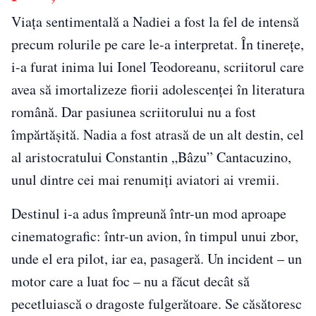
Viața sentimentală a Nadiei a fost la fel de intensă
precum rolurile pe care le-a interpretat. În tinerețe,
i-a furat inima lui Ionel Teodoreanu, scriitorul care
avea să imortalizeze fiorii adolescenței în literatura
română. Dar pasiunea scriitorului nu a fost
împărtășită. Nadia a fost atrasă de un alt destin, cel
al aristocratului Constantin „Bâzu” Cantacuzino,
unul dintre cei mai renumiți aviatori ai vremii.
Destinul i-a adus împreună într-un mod aproape
cinematografic: într-un avion, în timpul unui zbor,
unde el era pilot, iar ea, pasageră. Un incident – un
motor care a luat foc – nu a făcut decât să
pecetluiască o dragoste fulgerătoare. Se căsătoresc