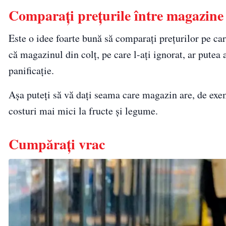
Comparați prețurile între magazine
Este o idee foarte bună să comparați prețurilor pe car
că magazinul din colț, pe care l-ați ignorat, ar putea
panificație.
Așa puteți să vă dați seama care magazin are, de ex
costuri mai mici la fructe și legume.
Cumpărați vrac