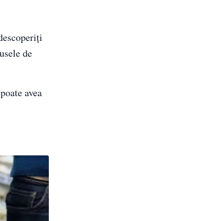
descoperiți
dusele de
 poate avea