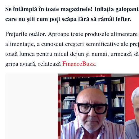
Se întâmplă în toate magazinele! Inflația galopan
care nu știi cum poți scăpa fără să rămâi lefter.
Prețurile ouălor. Aproape toate produsele alimentare 
alimentație, a cunoscut creșteri semnificative ale pre
toată lumea pentru micul dejun și numai, urmează să 
gripa aviară, relatează
FinanceBuzz
.