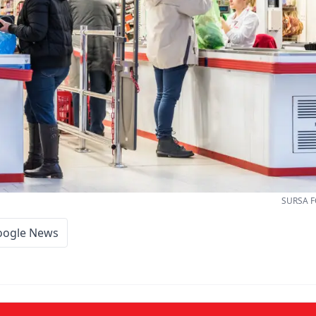
SURSA F
oogle News