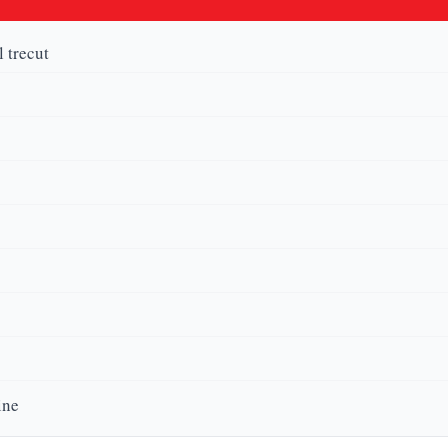
l trecut
ine