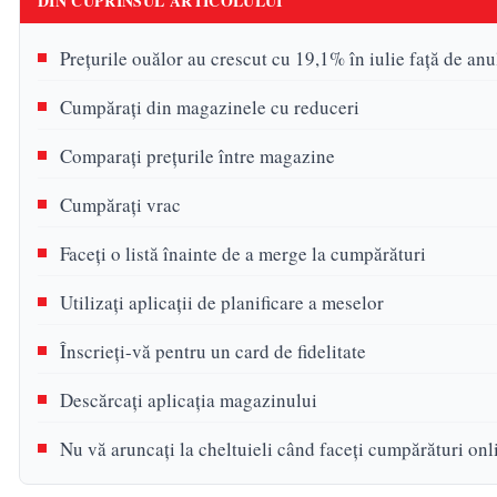
DIN CUPRINSUL ARTICOLULUI
Prețurile ouălor au crescut cu 19,1% în iulie față de anu
Cumpărați din magazinele cu reduceri
Comparați prețurile între magazine
Cumpărați vrac
Faceți o listă înainte de a merge la cumpărături
Utilizați aplicații de planificare a meselor
Înscrieți-vă pentru un card de fidelitate
Descărcați aplicația magazinului
Nu vă aruncați la cheltuieli când faceți cumpărături onl