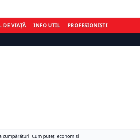
L DE VIAȚĂ
INFO UTIL
PROFESIONIȘTI
i la cumpărături. Cum puteți economisi