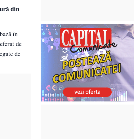
tură din
 bază în
eferat de
legate de