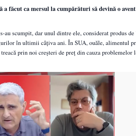
tă a făcut ca mersul la cumpărături să devină o aven
s-au scumpit, dar unul dintre ele, considerat produs de
țurilor în ultimii câțiva ani. În SUA, ouăle, alimentul pr
treacă prin noi creșteri de preț din cauza problemelor 