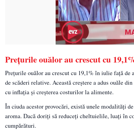
Prețurile ouălor au crescut cu 19,1% 
Prețurile ouălor au crescut cu 19,1% în iulie față de 
de scăderi relative. Această creștere a adus ouăle di
cu inflația și creșterea costurilor la alimente.
În ciuda acestor provocări, există unele modalități de
aroma. Dacă doriți să reduceți cheltuielile, luați în c
cumpărături.