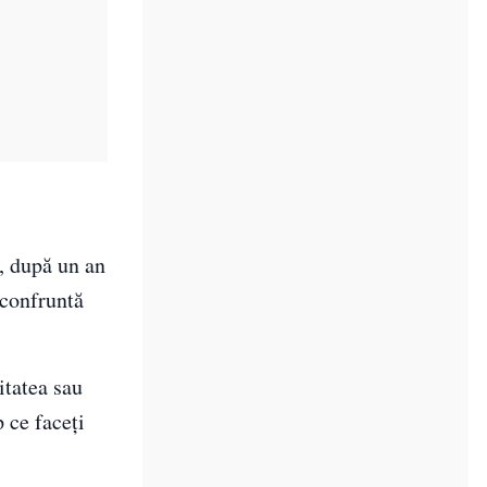
i, după un an
confruntă
itatea sau
p ce faceți