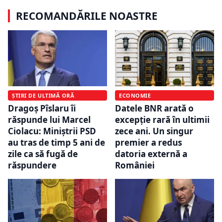
RECOMANDĂRILE NOASTRE
ȘTIRI DE ULTIMĂ ORĂ
ECONOMIE
Dragoș Pîslaru îi
Datele BNR arată o
răspunde lui Marcel
excepție rară în ultimii
Ciolacu: Miniștrii PSD
zece ani. Un singur
au tras de timp 5 ani de
premier a redus
zile ca să fugă de
datoria externă a
răspundere
României