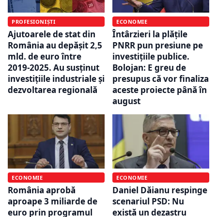
PROFESIONIȘTI
ECONOMIE
Ajutoarele de stat din
Întârzieri la plățile
România au depășit 2,5
PNRR pun presiune pe
mld. de euro între
investițiile publice.
2019-2025. Au susținut
Bolojan: E greu de
investițiile industriale și
presupus că vor finaliza
dezvoltarea regională
aceste proiecte până în
august
ECONOMIE
ECONOMIE
România aprobă
Daniel Dăianu respinge
aproape 3 miliarde de
scenariul PSD: Nu
euro prin programul
există un dezastru